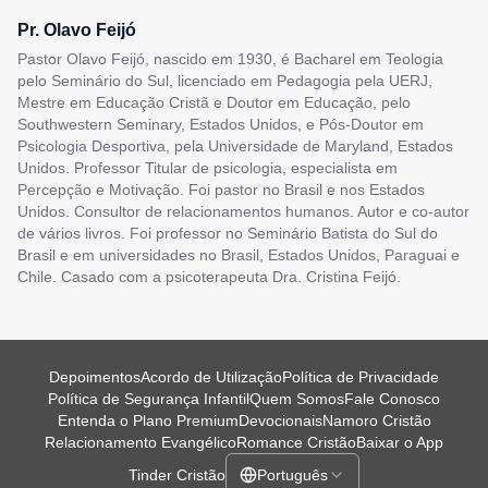
Pr. Olavo Feijó
Pastor Olavo Feijó, nascido em 1930, é Bacharel em Teologia
pelo Seminário do Sul, licenciado em Pedagogia pela UERJ,
Mestre em Educação Cristã e Doutor em Educação, pelo
Southwestern Seminary, Estados Unidos, e Pós-Doutor em
Psicologia Desportiva, pela Universidade de Maryland, Estados
Unidos. Professor Titular de psicologia, especialista em
Percepção e Motivação. Foi pastor no Brasil e nos Estados
Unidos. Consultor de relacionamentos humanos. Autor e co-autor
de vários livros. Foi professor no Seminário Batista do Sul do
Brasil e em universidades no Brasil, Estados Unidos, Paraguai e
Chile. Casado com a psicoterapeuta Dra. Cristina Feijó.
Depoimentos
Acordo de Utilização
Política de Privacidade
Política de Segurança Infantil
Quem Somos
Fale Conosco
Entenda o Plano Premium
Devocionais
Namoro Cristão
Relacionamento Evangélico
Romance Cristão
Baixar o App
Tinder Cristão
Português