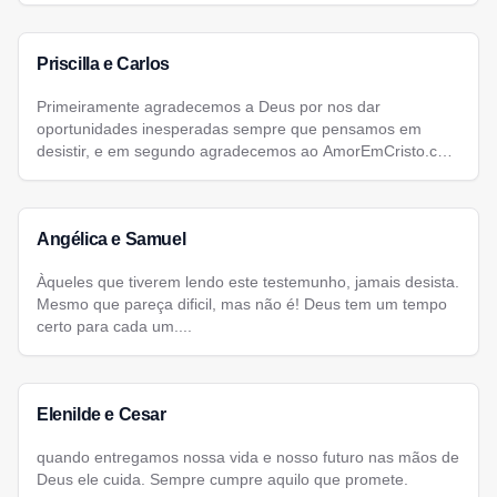
Priscilla e Carlos
Primeiramente agradecemos a Deus por nos dar
oportunidades inesperadas sempre que pensamos em
desistir, e em segundo agradecemos ao AmorEmCristo.com
por nos fazer acreditar que existem pessoas boas, de boas
intenções, e com os mesmos sonhos que a gente....
Angélica e Samuel
Àqueles que tiverem lendo este testemunho, jamais desista.
Mesmo que pareça dificil, mas não é! Deus tem um tempo
certo para cada um....
Elenilde e Cesar
quando entregamos nossa vida e nosso futuro nas mãos de
Deus ele cuida. Sempre cumpre aquilo que promete.