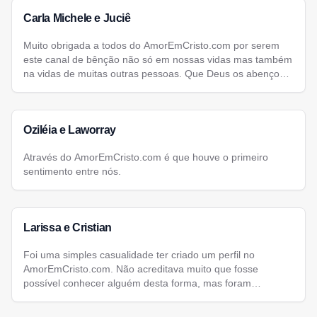
Carla Michele e Juciê
Muito obrigada a todos do AmorEmCristo.com por serem
este canal de bênção não só em nossas vidas mas também
na vidas de muitas outras pessoas. Que Deus os abençoe
poderosamente.
Oziléia e Laworray
Através do AmorEmCristo.com é que houve o primeiro
sentimento entre nós.
Larissa e Cristian
Foi uma simples casualidade ter criado um perfil no
AmorEmCristo.com. Não acreditava muito que fosse
possível conhecer alguém desta forma, mas foram
necessários apenas seis dias para que encontrasse o amor
de minha vida...