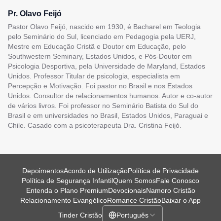
Pr. Olavo Feijó
Pastor Olavo Feijó, nascido em 1930, é Bacharel em Teologia
pelo Seminário do Sul, licenciado em Pedagogia pela UERJ,
Mestre em Educação Cristã e Doutor em Educação, pelo
Southwestern Seminary, Estados Unidos, e Pós-Doutor em
Psicologia Desportiva, pela Universidade de Maryland, Estados
Unidos. Professor Titular de psicologia, especialista em
Percepção e Motivação. Foi pastor no Brasil e nos Estados
Unidos. Consultor de relacionamentos humanos. Autor e co-autor
de vários livros. Foi professor no Seminário Batista do Sul do
Brasil e em universidades no Brasil, Estados Unidos, Paraguai e
Chile. Casado com a psicoterapeuta Dra. Cristina Feijó.
Depoimentos
Acordo de Utilização
Política de Privacidade
Política de Segurança Infantil
Quem Somos
Fale Conosco
Entenda o Plano Premium
Devocionais
Namoro Cristão
Relacionamento Evangélico
Romance Cristão
Baixar o App
Tinder Cristão
Português