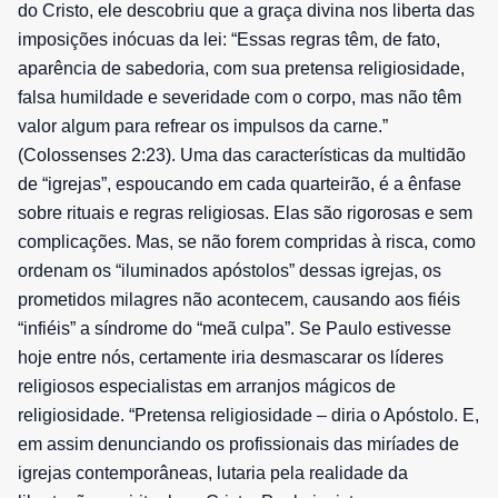
do Cristo, ele descobriu que a graça divina nos liberta das
imposições inócuas da lei: “Essas regras têm, de fato,
aparência de sabedoria, com sua pretensa religiosidade,
falsa humildade e severidade com o corpo, mas não têm
valor algum para refrear os impulsos da carne.”
(Colossenses 2:23). Uma das características da multidão
de “igrejas”, espoucando em cada quarteirão, é a ênfase
sobre rituais e regras religiosas. Elas são rigorosas e sem
complicações. Mas, se não forem compridas à risca, como
ordenam os “iluminados apóstolos” dessas igrejas, os
prometidos milagres não acontecem, causando aos fiéis
“infiéis” a síndrome do “meã culpa”. Se Paulo estivesse
hoje entre nós, certamente iria desmascarar os líderes
religiosos especialistas em arranjos mágicos de
religiosidade. “Pretensa religiosidade – diria o Apóstolo. E,
em assim denunciando os profissionais das miríades de
igrejas contemporâneas, lutaria pela realidade da