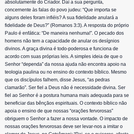
absolutamente do Criador. Daí a sua pergunta,
concernente às falas do povo judeu: “Que importa se
alguns deles foram infiéis? A sua fidelidade anulará a
fidelidade de Deus?” (Romanos 3:3). A resposta do próprio
Paulo é enfática: “De maneira nenhuma!”. O pecado dos
homens não tem a capacidade de anular os desígnios
divinos. A graça divina é todo-poderosa e funciona de
acordo com suas próprias leis. A simples ideia de que o
Senhor “dependa” da nossa ajuda não encontra apoio na
teologia paulina ou no ensino do contexto bíblico. Mesmo
que os discípulos falhem, disse Jesus, “as pedras
clamarão”. Ser fiel a Deus não é necessidade divina. Ser
fiel ao Senhor é a postura humana mais adequada para se
beneficiar das bênçãos espirituais. O contexto bíblico não
apoia o ensino de que nossas “orações fervorosas”
obriguem o Senhor a fazer a nossa vontade. O impacto de
nossas orações fervorosas deve ser levar-nos a imitar o