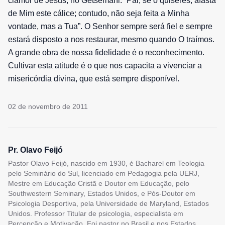
clamor de Jesus, no Getsêmani: “Pai, se o quiseres, afasta
de Mim este cálice; contudo, não seja feita a Minha
vontade, mas a Tua”. O Senhor sempre será fiel e sempre
estará disposto a nos restaurar, mesmo quando O traímos.
A grande obra de nossa fidelidade é o reconhecimento.
Cultivar esta atitude é o que nos capacita a vivenciar a
misericórdia divina, que está sempre disponível.
02 de novembro de 2011
Pr. Olavo Feijó
Pastor Olavo Feijó, nascido em 1930, é Bacharel em Teologia
pelo Seminário do Sul, licenciado em Pedagogia pela UERJ,
Mestre em Educação Cristã e Doutor em Educação, pelo
Southwestern Seminary, Estados Unidos, e Pós-Doutor em
Psicologia Desportiva, pela Universidade de Maryland, Estados
Unidos. Professor Titular de psicologia, especialista em
Percepção e Motivação. Foi pastor no Brasil e nos Estados