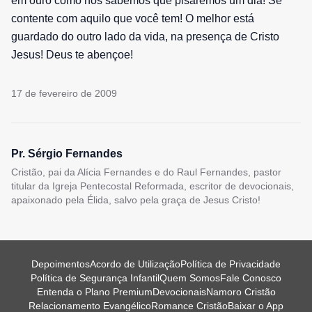
em ouro como nós sabemos que pisaremos um dia! Se
contente com aquilo que você tem! O melhor está
guardado do outro lado da vida, na presença de Cristo
Jesus! Deus te abençoe!
17 de fevereiro de 2009
Pr. Sérgio Fernandes
Cristão, pai da Alícia Fernandes e do Raul Fernandes, pastor
titular da Igreja Pentecostal Reformada, escritor de devocionais,
apaixonado pela Élida, salvo pela graça de Jesus Cristo!
Depoimentos
Acordo de Utilização
Política de Privacidade
Política de Segurança Infantil
Quem Somos
Fale Conosco
Entenda o Plano Premium
Devocionais
Namoro Cristão
Relacionamento Evangélico
Romance Cristão
Baixar o App