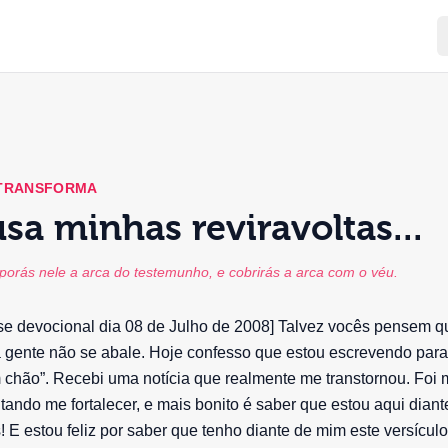
 TRANSFORMA
sa minhas reviravoltas...
porás nele a arca do testemunho, e cobrirás a arca com o véu.
se devocional dia 08 de Julho de 2008] Talvez vocês pensem q
a gente não se abale. Hoje confesso que estou escrevendo par
 chão”. Recebi uma notícia que realmente me transtornou. Foi m
tando me fortalecer, e mais bonito é saber que estou aqui dian
! E estou feliz por saber que tenho diante de mim este versícul