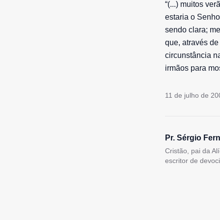
“(...) muitos v
estaria o Senho
sendo clara; me
que, através de
circunstância n
irmãos para mo
11 de julho de 20
Pr. Sérgio Fer
Cristão, pai da A
escritor de devoc