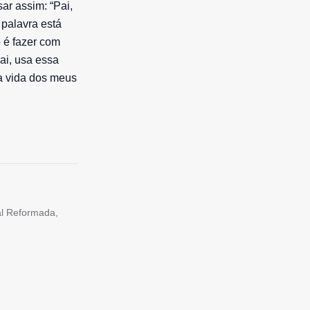
ar assim: “Pai,
 palavra está
 é fazer com
ai, usa essa
na vida dos meus
tal Reformada,