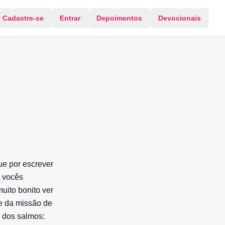
Cadastre-se
Entrar
Depoimentos
Devocionais
ue por escrever
a vocês
uito bonito ver
te da missão de
o dos salmos: