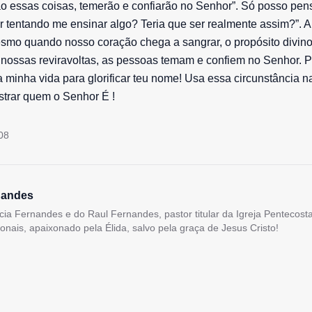
erão essas coisas, temerão e confiarão no Senhor”. Só posso pens
r tentando me ensinar algo? Teria que ser realmente assim?”. A
smo quando nosso coração chega a sangrar, o propósito divino
 nossas reviravoltas, as pessoas temam e confiem no Senhor. P
a minha vida para glorificar teu nome! Usa essa circunstância 
strar quem o Senhor É !
08
nandes
lícia Fernandes e do Raul Fernandes, pastor titular da Igreja Pentecos
ionais, apaixonado pela Élida, salvo pela graça de Jesus Cristo!