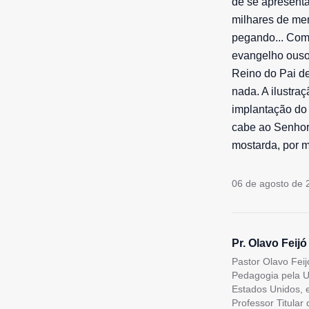
de se apresenta
milhares de me
pegando... Com
evangelho ousou
Reino do Pai de
nada. A ilustr
implantação do 
cabe ao Senhor
mostarda, por m
06 de agosto de 
Pr. Olavo Feijó
Pastor Olavo Feij
Pedagogia pela U
Estados Unidos, 
Professor Titular