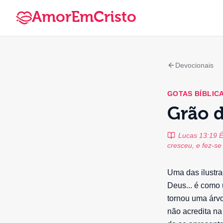
AmorEmCristo
Devocionais
GOTAS BÍBLIC
Grão 
Lucas 13:19 
cresceu, e fez-s
Uma das ilustra
Deus... é como
tornou uma árvo
não acredita na