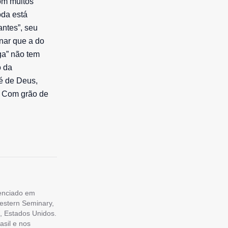
om muitos
oda está
ntes”, seu
nar que a do
ga” não tem
o da
é de Deus,
. Com grão de
cenciado em
estern Seminary,
, Estados Unidos.
asil e nos