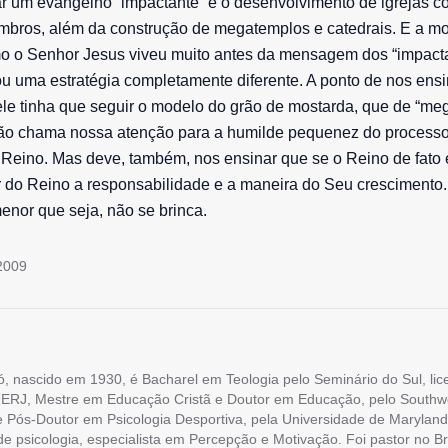
r um evangelho “impactante” é o desenvolvimento de igrejas c
mbros, além da construção de megatemplos e catedrais. E a m
o o Senhor Jesus viveu muito antes da mensagem dos “impacta
 uma estratégia completamente diferente. A ponto de nos ensi
le tinha que seguir o modelo do grão de mostarda, que de “me
ação chama nossa atenção para a humilde pequenez do process
Reino. Mas deve, também, nos ensinar que se o Reino de fato 
 do Reino a responsabilidade e a maneira do Seu crescimento
enor que seja, não se brinca.
2009
ó, nascido em 1930, é Bacharel em Teologia pelo Seminário do Sul, li
ERJ, Mestre em Educação Cristã e Doutor em Educação, pelo Southw
e Pós-Doutor em Psicologia Desportiva, pela Universidade de Maryland
 de psicologia, especialista em Percepção e Motivação. Foi pastor no Br