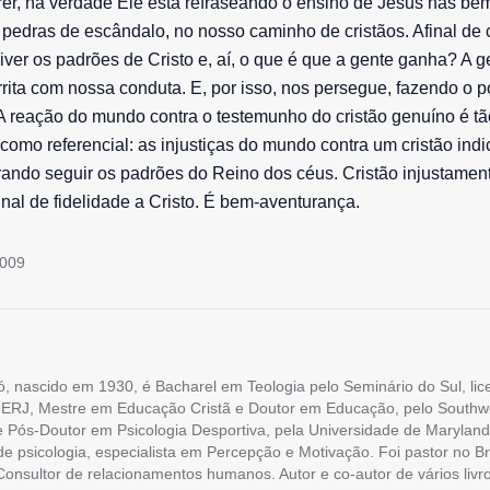
rer, na verdade Ele está refraseando o ensino de Jesus nas be
pedras de escândalo, no nosso caminho de cristãos. Afinal de 
viver os padrões de Cristo e, aí, o que é que a gente ganha? A
rita com nossa conduta. E, por isso, nos persegue, fazendo o p
 A reação do mundo contra o testemunho do cristão genuíno é tã
como referencial: as injustiças do mundo contra um cristão ind
rando seguir os padrões do Reino dos céus. Cristão injustamen
nal de fidelidade a Cristo. É bem-aventurança.
2009
ó, nascido em 1930, é Bacharel em Teologia pelo Seminário do Sul, li
ERJ, Mestre em Educação Cristã e Doutor em Educação, pelo Southw
e Pós-Doutor em Psicologia Desportiva, pela Universidade de Maryland
 de psicologia, especialista em Percepção e Motivação. Foi pastor no Br
onsultor de relacionamentos humanos. Autor e co-autor de vários livro