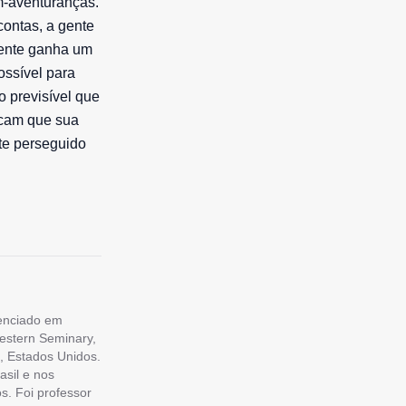
m-aventuranças.
contas, a gente
 gente ganha um
ossível para
o previsível que
icam que sua
te perseguido
cenciado em
estern Seminary,
, Estados Unidos.
asil e nos
s. Foi professor