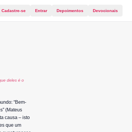
Cadastre-se
Entrar
Depoimentos
Devocionais
que deles é o
mundo: “Bem-
us” (Mateus
ta causa – isto
ões que um