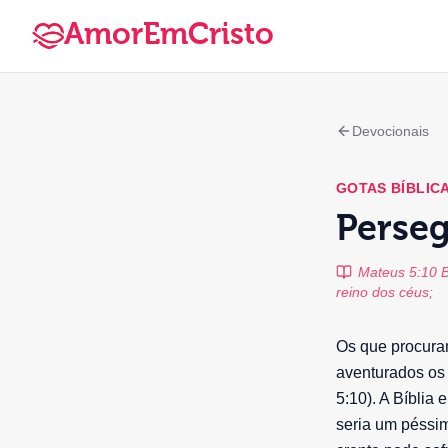
AmorEmCristo
Devocionais
GOTAS BÍBLIC
Perse
Mateus 5:10 B
reino dos céus;
Os que procura
aventurados os 
5:10). A Bíblia 
seria um péssi