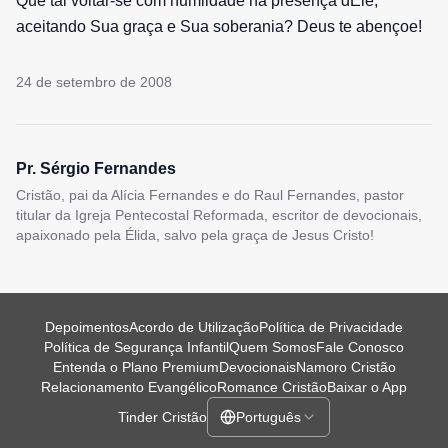
Que tal voltar-se com humildade na presença dEle,
aceitando Sua graça e Sua soberania? Deus te abençoe!
24 de setembro de 2008
Pr. Sérgio Fernandes
Cristão, pai da Alícia Fernandes e do Raul Fernandes, pastor
titular da Igreja Pentecostal Reformada, escritor de devocionais,
apaixonado pela Élida, salvo pela graça de Jesus Cristo!
Depoimentos
Acordo de Utilização
Política de Privacidade
Política de Segurança Infantil
Quem Somos
Fale Conosco
Entenda o Plano Premium
Devocionais
Namoro Cristão
Relacionamento Evangélico
Romance Cristão
Baixar o App
Tinder Cristão
Português