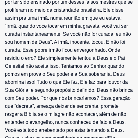
por ter sido ensinado por um desses falsos mestres que se
proliferam no meio da cristandade brasileira. Ele disse
assim pra uma irmã, numa reunião em que eu estava:
“irmã, quando você tocar em minha gravata, você vai ser
curada instantaneamente. Se você não for curada, eu não
sou homem de Deus”. A irmã, inocente, tocou. E não foi
curada. Esse pobre irmão ficou envergonhado. Onde
residiu o erro? Ele simplesmente tentou a Deus e o Pai
Celestial não aceita isso. Tentamos ao Senhor quando
pomos em prova o Seu poder e a Sua soberania. Deus
abomina isso! Tudo o que Ele faz, Ele faz para louvor da
Sua Glória, e segundo propósito definido. Deus não brinca
com Seu poder. Por que nós brincaríamos? Essa geração
que “decreta”, ameaça deixar de ser crente, promete
rasgar a Bíblia se o milagre não acontecer, além de não
entender o evangelho, nunca conheceu de fato a Deus.
Você está todo arrebentado por estar tentando a Deus.