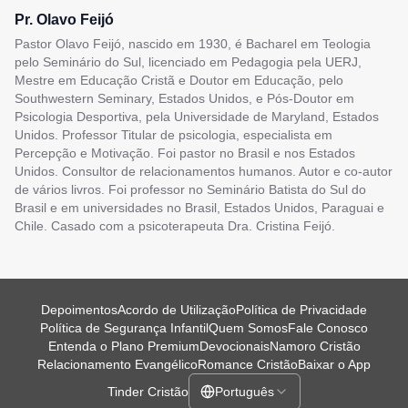
Pr. Olavo Feijó
Pastor Olavo Feijó, nascido em 1930, é Bacharel em Teologia
pelo Seminário do Sul, licenciado em Pedagogia pela UERJ,
Mestre em Educação Cristã e Doutor em Educação, pelo
Southwestern Seminary, Estados Unidos, e Pós-Doutor em
Psicologia Desportiva, pela Universidade de Maryland, Estados
Unidos. Professor Titular de psicologia, especialista em
Percepção e Motivação. Foi pastor no Brasil e nos Estados
Unidos. Consultor de relacionamentos humanos. Autor e co-autor
de vários livros. Foi professor no Seminário Batista do Sul do
Brasil e em universidades no Brasil, Estados Unidos, Paraguai e
Chile. Casado com a psicoterapeuta Dra. Cristina Feijó.
Depoimentos
Acordo de Utilização
Política de Privacidade
Política de Segurança Infantil
Quem Somos
Fale Conosco
Entenda o Plano Premium
Devocionais
Namoro Cristão
Relacionamento Evangélico
Romance Cristão
Baixar o App
Tinder Cristão
Português