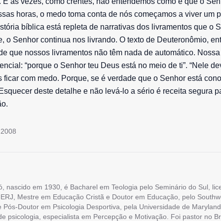
l. E às vezes, como crentes, não entendemos como é que o Sen
essas horas, o medo toma conta de nós começamos a viver um 
stória bíblica está repleta de narrativas dos livramentos que o 
e, o Senhor continua nos livrando. O texto de Deuteronômio, entr
 de que nossos livramentos não têm nada de automático. Nossa 
encial: “porque o Senhor teu Deus está no meio de ti”. “Nele de
 ficar com medo. Porque, se é verdade que o Senhor está con
 Esquecer deste detalhe e não levá-lo a sério é receita segura p
ão.
 2008
ó, nascido em 1930, é Bacharel em Teologia pelo Seminário do Sul, li
ERJ, Mestre em Educação Cristã e Doutor em Educação, pelo Southw
e Pós-Doutor em Psicologia Desportiva, pela Universidade de Maryland
 de psicologia, especialista em Percepção e Motivação. Foi pastor no Br