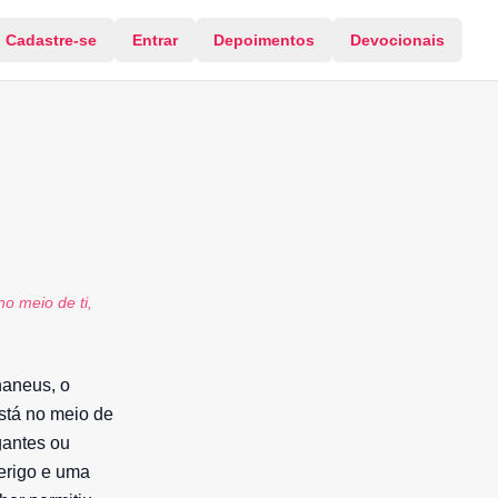
Cadastre-se
Entrar
Depoimentos
Devocionais
o meio de ti,
naneus, o
stá no meio de
gantes ou
erigo e uma