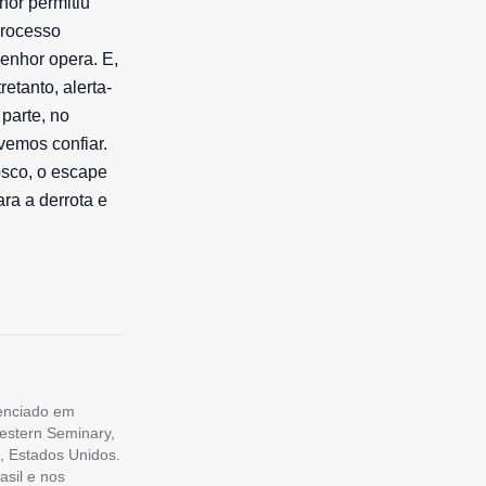
hor permitiu
processo
Senhor opera. E,
etanto, alerta-
parte, no
vemos confiar.
osco, o escape
ara a derrota e
cenciado em
estern Seminary,
, Estados Unidos.
asil e nos