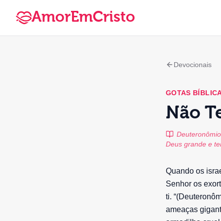
AmorEmCristo
Devocionais
GOTAS BÍBLIC
Não T
Deuteronômio 
Deus grande e ter
Quando os israe
Senhor os exort
ti. “(Deuteronô
ameaças gigant