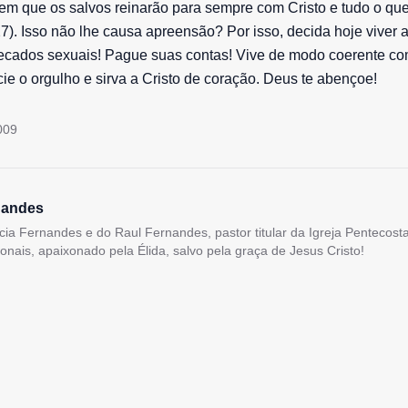
m que os salvos reinarão para sempre com Cristo e tudo o que
27). Isso não lhe causa apreensão? Por isso, decida hoje viver a
cados sexuais! Pague suas contas! Vive de modo coerente com
e o orgulho e sirva a Cristo de coração. Deus te abençoe!
009
nandes
lícia Fernandes e do Raul Fernandes, pastor titular da Igreja Pentecos
ionais, apaixonado pela Élida, salvo pela graça de Jesus Cristo!