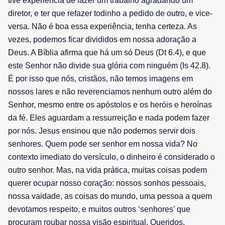
tive experiência de fazer um trabalho agradando um
diretor, e ter que refazer todinho a pedido de outro, e vice-
versa. Não é boa essa experiência, tenha certeza. As
vezes, podemos ficar divididos em nossa adoração a
Deus. A Bíblia afirma que há um só Deus (Dt 6.4), e que
este Senhor não divide sua glória com ninguém (Is 42.8).
É por isso que nós, cristãos, não temos imagens em
nossos lares e não reverenciamos nenhum outro além do
Senhor, mesmo entre os apóstolos e os heróis e heroínas
da fé. Eles aguardam a ressurreição e nada podem fazer
por nós. Jesus ensinou que não podemos servir dois
senhores. Quem pode ser senhor em nossa vida? No
contexto imediato do versículo, o dinheiro é considerado o
outro senhor. Mas, na vida prática, muitas coisas podem
querer ocupar nosso coração: nossos sonhos pessoais,
nossa vaidade, as coisas do mundo, uma pessoa a quem
devotamos respeito, e muitos outros ‘senhores’ que
procuram roubar nossa visão espiritual. Queridos,