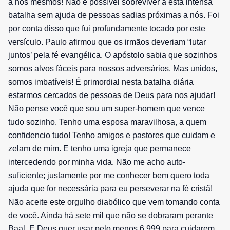
a nós mesmos! Não é possível sobreviver a esta intensa
batalha sem ajuda de pessoas sadias próximas a nós. Foi
por conta disso que fui profundamente tocado por este
versículo. Paulo afirmou que os irmãos deveriam “lutar
juntos’ pela fé evangélica. O apóstolo sabia que sozinhos
somos alvos fáceis para nossos adversários. Mas unidos,
somos imbatíveis! É primordial nesta batalha diária
estarmos cercados de pessoas de Deus para nos ajudar!
Não pense você que sou um super-homem que vence
tudo sozinho. Tenho uma esposa maravilhosa, a quem
confidencio tudo! Tenho amigos e pastores que cuidam e
zelam de mim. E tenho uma igreja que permanece
intercedendo por minha vida. Não me acho auto-
suficiente; justamente por me conhecer bem quero toda
ajuda que for necessária para eu perseverar na fé cristã!
Não aceite este orgulho diabólico que vem tomando conta
de você. Ainda há sete mil que não se dobraram perante
Baal. E Deus quer usar pelo menos 6.999 para cuidarem