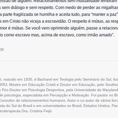
pressão de alguém. Relacionamentos sem mutualidade lembram 
s sem diálogo e sem respeito. Com medo de perder as migalha
a parte fragilizada se humilha e aceita tudo, para “manter a paz
 em Cristo não viceja a escravidão. O respeito é mútuo, as re
amor é mútuo. Se você vem oprimindo alguém, passe a relacion
is como escravo mas, acima de escravo, como irmão amado”.
008
ó, nascido em 1930, é Bacharel em Teologia pelo Seminário do Sul, li
ERJ, Mestre em Educação Cristã e Doutor em Educação, pelo Southw
e Pós-Doutor em Psicologia Desportiva, pela Universidade de Maryland
 de psicologia, especialista em Percepção e Motivação. Foi pastor no Br
onsultor de relacionamentos humanos. Autor e co-autor de vários livro
sta do Sul do Brasil e em universidades no Brasil, Estados Unidos, Par
oterapeuta Dra. Cristina Feijó.