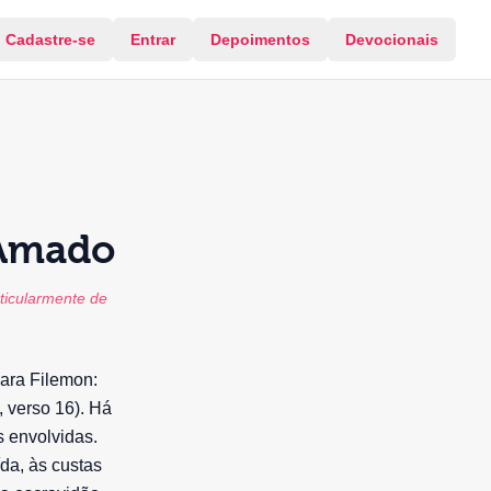
Cadastre-se
Entrar
Depoimentos
Devocionais
 Amado
ticularmente de
para Filemon:
 verso 16). Há
 envolvidas.
da, às custas