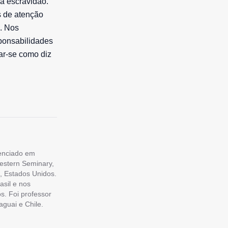
a escravidão.
s de atenção
”. Nos
sponsabilidades
ar-se como diz
cenciado em
estern Seminary,
, Estados Unidos.
asil e nos
s. Foi professor
aguai e Chile.