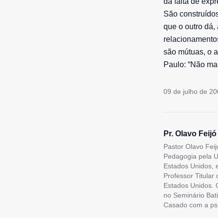
da falta de ex
São construído
que o outro dá, 
relacionamentos
são mútuas, o 
Paulo: “Não ma
09 de julho de 2
Pr. Olavo Feijó
Pastor Olavo Feij
Pedagogia pela U
Estados Unidos, 
Professor Titular
Estados Unidos. C
no Seminário Bati
Casado com a psic