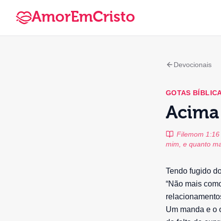
AmorEmCristo
Devocionais
GOTAS BÍBLIC
Acima
Filemom 1:16 
mim, e quanto ma
Tendo fugido do
“Não mais como
relacionamento
Um manda e o ou