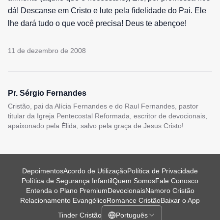
dá! Descanse em Cristo e lute pela fidelidade do Pai. Ele
lhe dará tudo o que você precisa! Deus te abençoe!
11 de dezembro de 2008
Pr. Sérgio Fernandes
Cristão, pai da Alícia Fernandes e do Raul Fernandes, pastor
titular da Igreja Pentecostal Reformada, escritor de devocionais,
apaixonado pela Élida, salvo pela graça de Jesus Cristo!
Depoimentos
Acordo de Utilização
Política de Privacidade
Política de Segurança Infantil
Quem Somos
Fale Conosco
Entenda o Plano Premium
Devocionais
Namoro Cristão
Relacionamento Evangélico
Romance Cristão
Baixar o App
Tinder Cristão
Português