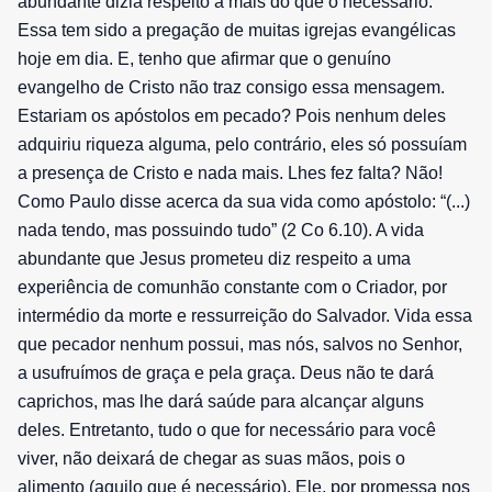
abundante dizia respeito a mais do que o necessário.
Essa tem sido a pregação de muitas igrejas evangélicas
hoje em dia. E, tenho que afirmar que o genuíno
evangelho de Cristo não traz consigo essa mensagem.
Estariam os apóstolos em pecado? Pois nenhum deles
adquiriu riqueza alguma, pelo contrário, eles só possuíam
a presença de Cristo e nada mais. Lhes fez falta? Não!
Como Paulo disse acerca da sua vida como apóstolo: “(...)
nada tendo, mas possuindo tudo” (2 Co 6.10). A vida
abundante que Jesus prometeu diz respeito a uma
experiência de comunhão constante com o Criador, por
intermédio da morte e ressurreição do Salvador. Vida essa
que pecador nenhum possui, mas nós, salvos no Senhor,
a usufruímos de graça e pela graça. Deus não te dará
caprichos, mas lhe dará saúde para alcançar alguns
deles. Entretanto, tudo o que for necessário para você
viver, não deixará de chegar as suas mãos, pois o
alimento (aquilo que é necessário), Ele, por promessa nos