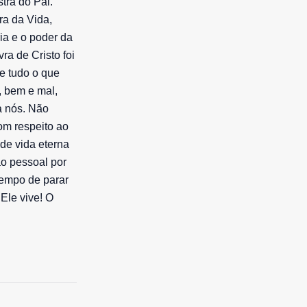
tra do Pai.
ra da Vida,
ia e o poder da
ra de Cristo foi
Se tudo o que
, bem e mal,
a nós. Não
om respeito ao
de vida eterna
o pessoal por
tempo de parar
 Ele vive! O