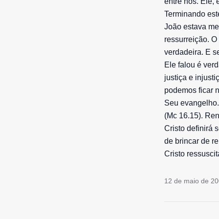
entre nós. Ele,
Terminando est
João estava men
ressurreição. O 
verdadeira. E s
Ele falou é ver
justiça e injus
podemos ficar 
Seu evangelho. 
(Mc 16.15). Re
Cristo definirá
de brincar de r
Cristo ressusci
12 de maio de 2