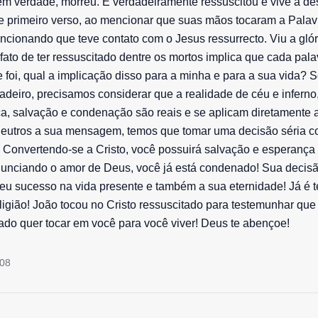
 em verdade, morreu. E verdadeiramente ressuscitou e vive à des
e primeiro verso, ao mencionar que suas mãos tocaram a Palav
cionando que teve contato com o Jesus ressurrecto. Viu a glór
fato de ter ressuscitado dentre os mortos implica que cada palav
e foi, qual a implicação disso para a minha e para a sua vida? 
dadeiro, precisamos considerar que a realidade de céu e inferno
tiça, salvação e condenação são reais e se aplicam diretamente 
neutros a sua mensagem, temos que tomar uma decisão séria c
Convertendo-se a Cristo, você possuirá salvação e esperança 
nunciando o amor de Deus, você já está condenado! Sua decisã
 seu sucesso na vida presente e também a sua eternidade! Já é 
eligião! João tocou no Cristo ressuscitado para testemunhar que
tado quer tocar em você para você viver! Deus te abençoe!
008