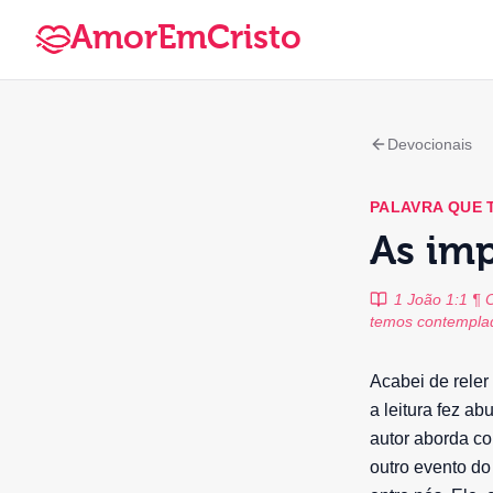
AmorEmCristo
Devocionais
PALAVRA QUE
As imp
1 João 1:1 ¶ 
temos contemplad
Acabei de reler
a leitura fez a
autor aborda co
outro evento do