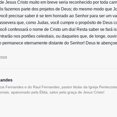
de Jesus Cristo muito em breve seria reconhecido por toda carn
 nós fazemos parte dos projetos de Deus; do mesmo modo que J
você precisar saber é se tem honrado ao Senhor para ser um va
 assevera que, como Judas, você cumpre o propósito de Deus 
ocê confessará o nome de Cristo um dia! Resta saber se fará i
trarão nos portões celestiais, ou daqueles que, de longe, ouvir
o permanece eternamente distante do Senhor! Deus te abençoe
 2009
nandes
lícia Fernandes e do Raul Fernandes, pastor titular da Igreja Pentecos
ionais, apaixonado pela Élida, salvo pela graça de Jesus Cristo!