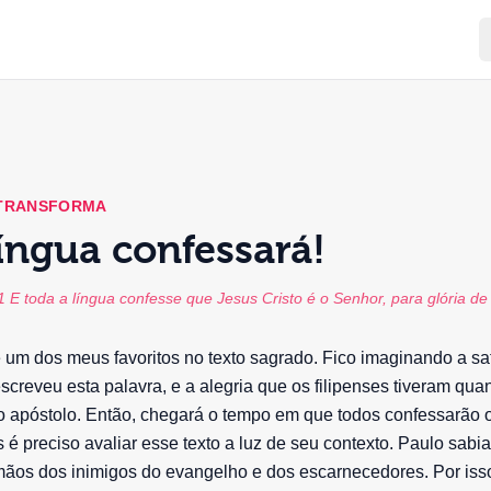
 TRANSFORMA
íngua confessará!
1 E toda a língua confesse que Jesus Cristo é o Senhor, para glória de
é um dos meus favoritos no texto sagrado. Fico imaginando a sa
creveu esta palavra, e a alegria que os filipenses tiveram qua
do apóstolo. Então, chegará o tempo em que todos confessarão
s é preciso avaliar esse texto a luz de seu contexto. Paulo sabi
ãos dos inimigos do evangelho e dos escarnecedores. Por iss