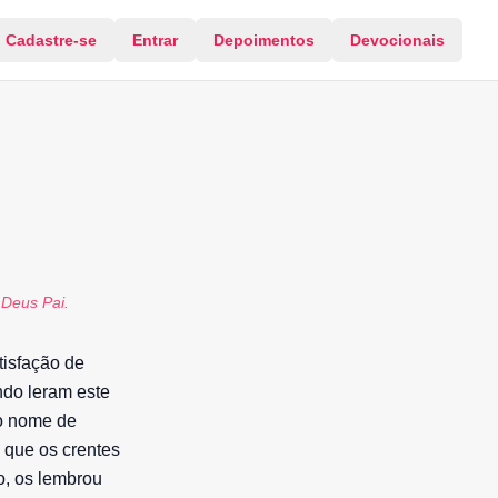
Cadastre-se
Entrar
Depoimentos
Devocionais
 Deus Pai.
tisfação de
ndo leram este
 o nome de
a que os crentes
o, os lembrou