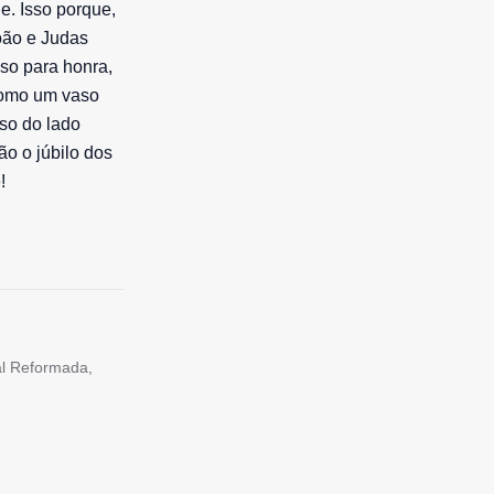
e. Isso porque,
oão e Judas
so para honra,
como um vaso
sso do lado
ão o júbilo dos
!
tal Reformada,