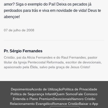
amor? Siga o exemplo do Pai! Deixa os pecados já
perdoados para trás e viva em novidade de vida! Deus te
abençoe!
07 de julho de 2008
Pr. Sérgio Fernandes
Cristão, pai da Alícia Fernandes e do Raul Fernandes, pastor
titular da Igreja Pentecostal Reformada, escritor de devocionais,
apaixonado pela Élida, salvo pela graça de Jesus Cristo!
Depoimentos
Acordo de Utilização
Política de Privacidade
Política de Segurança Infantil
Quem Somos
Fale Conosco
Entenda o Plano Premium
Devocionais
Namoro Cristão
Relacionamento Evangélico
Romance Cristão
Baixar o App