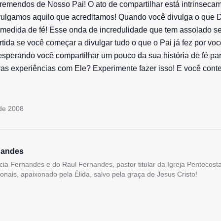
s tremendos de Nosso Pai! O ato de compartilhar está intrinseca
vulgamos aquilo que acreditamos! Quando você divulga o que D
 medida de fé! Esse onda de incredulidade que tem assolado s
rtida se você começar a divulgar tudo o que o Pai já fez por vo
sperando você compartilhar um pouco da sua história de fé par
as experiências com Ele? Experimente fazer isso! E você cont
de 2008
nandes
lícia Fernandes e do Raul Fernandes, pastor titular da Igreja Pentecos
ionais, apaixonado pela Élida, salvo pela graça de Jesus Cristo!