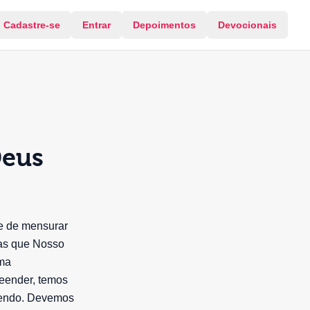
Cadastre-se
Entrar
Depoimentos
Devocionais
Deus
e de mensurar
das que Nosso
sma
eender, temos
azendo. Devemos