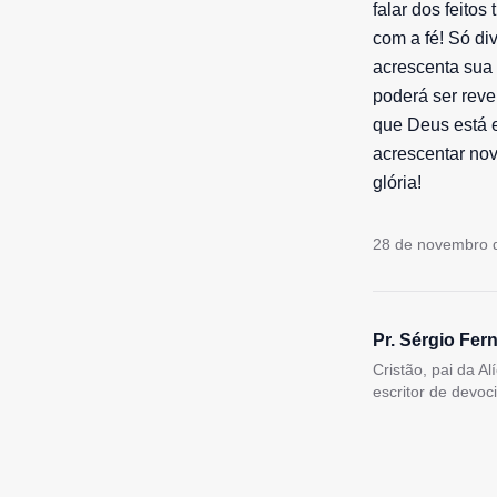
falar dos feito
com a fé! Só di
acrescenta sua
poderá ser reve
que Deus está e
acrescentar nov
glória!
28 de novembro 
Pr. Sérgio Fer
Cristão, pai da A
escritor de devoc