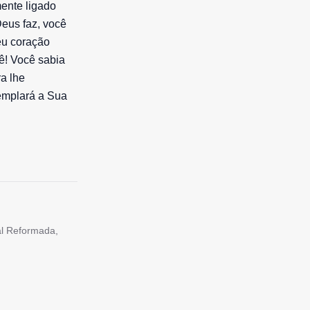
mente ligado
eus faz, você
eu coração
cê! Você sabia
a lhe
emplará a Sua
tal Reformada,