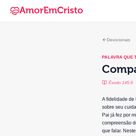
AmorEmCristo
Devocionais
PALAVRA QUE
Compa
Êxodo 145:6
A fidelidade d
sobre seu cuida
Pai já fez por 
compreensão de
que falar. Nes