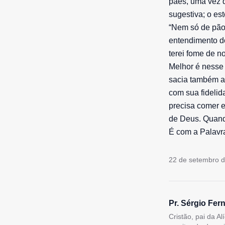
pães, uma vez q
sugestiva; o es
“Nem só de pão 
entendimento do
terei fome de n
Melhor é nesse
sacia também a 
com sua fidelid
precisa comer e
de Deus. Quando
É com a Palavra
22 de setembro 
Pr. Sérgio Fer
Cristão, pai da A