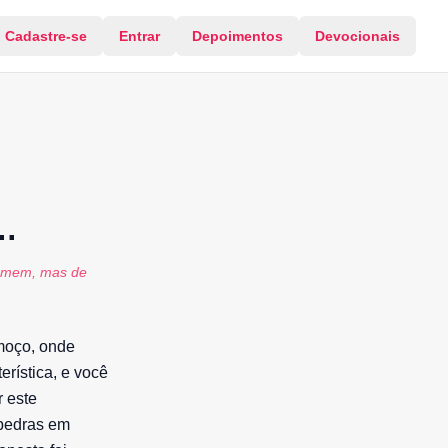
Cadastre-se
Entrar
Depoimentos
Devocionais
.
homem, mas de
moço, onde
erística, e você
 este
 pedras em