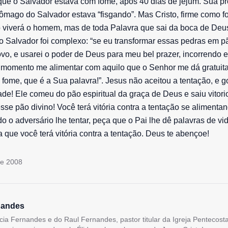
ue o Salvador estava com fome, após 40 dias de jejum. Sua pr
tômago do Salvador estava “fisgando”. Mas Cristo, firme como f
viverá o homem, mas de toda Palavra que sai da boca de Deus”
 Salvador foi complexo: “se eu transformar essas pedras em p
ovo, e usarei o poder de Deus para meu bel prazer, incorrendo
 momento me alimentar com aquilo que o Senhor me dá gratuit
fome, que é a Sua palavra!”. Jesus não aceitou a tentação, e 
ade! Ele comeu do pão espiritual da graça de Deus e saiu vitor
sse pão divino! Você terá vitória contra a tentação se alimenta
 o adversário lhe tentar, peça que o Pai lhe dê palavras de vi
 que você terá vitória contra a tentação. Deus te abençoe!
de 2008
nandes
lícia Fernandes e do Raul Fernandes, pastor titular da Igreja Pentecos