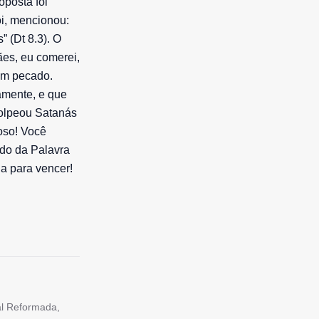
oposta foi
oi, mencionou:
 (Dt 8.3). O
ães, eu comerei,
 em pecado.
amente, e que
golpeou Satanás
ioso! Você
ndo da Palavra
da para vencer!
tal Reformada,