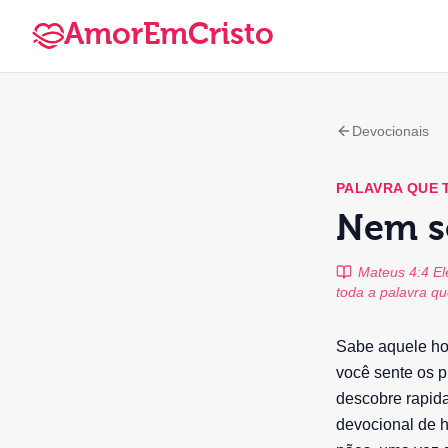
AmorEmCristo
Devocionais
PALAVRA QUE
Nem só
Mateus 4:4 El
toda a palavra q
Sabe aquele ho
você sente os p
descobre rapida
devocional de h