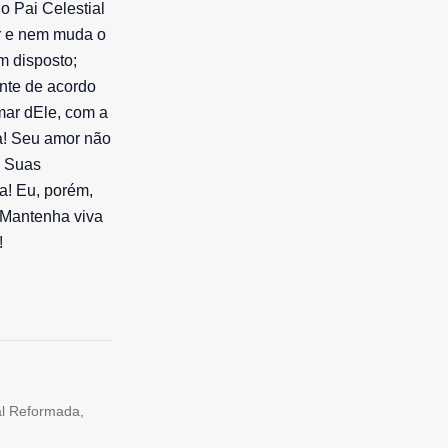
 Pai Celestial
r e nem muda o
m disposto;
ente de acordo
mar dEle, com a
da! Seu amor não
! Suas
! Eu, porém,
! Mantenha viva
!
tal Reformada,