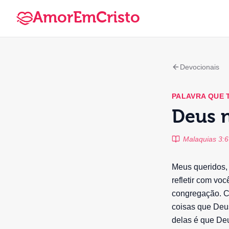
AmorEmCristo
Devocionais
PALAVRA QUE
Deus 
Malaquias 3:6
Meus queridos,
refletir com vo
congregação. C
coisas que Deus
delas é que Deu