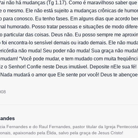
ai não há mudanças (Tg 1.17). Como é maravilhoso saber que o
e o mesmo. Ele não está sujeito a mudanças crônicas de humo
 para conosco. Eu tenho fases. Em alguns dias que acordo be
mal humorado. Posso tratar pessoas e situações de modo difer
o particular das coisas. Deus não. Eu posso sempre me aproxi
 foi encontra-lo sensível demais ou irado demais. Ele não mu
ricórdia não muda! Seu poder não muda! Sua graça não muda
mudam! “Você pode mudar, e tem mudado com muita freqüência
iz o Senhor! Confie neste Deus imutável. Deposite nEle sua fé
 Nada mudará o amor que Ele sente por você! Deus te abençoe
008
nandes
lícia Fernandes e do Raul Fernandes, pastor titular da Igreja Pentecos
ionais, apaixonado pela Élida, salvo pela graça de Jesus Cristo!