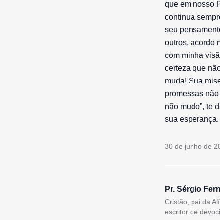
que em nosso P
continua sempr
seu pensamento
outros, acordo 
com minha visã
certeza que não
muda! Sua mise
promessas não 
não mudo”, te d
sua esperança.
30 de junho de 2
Pr. Sérgio Fer
Cristão, pai da A
escritor de devoc