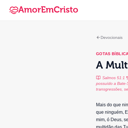
AmorEmCristo
Devocionais
GOTAS BÍBLIC
A Mult
Salmos 51:1 ¶
possuído a Bate-
transgressões, se
Mais do que ni
que ninguém, El
mim, ó Deus, s
multidão das Tu