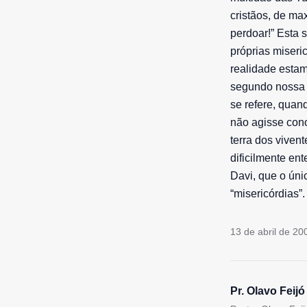
cristãos, de ma
perdoar!” Esta s
próprias miseri
realidade estam
segundo nossa i
se refere, quan
não agisse cono
terra dos viven
dificilmente e
Davi, que o úni
“misericórdias”.
13 de abril de 20
Pr. Olavo Feijó