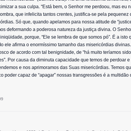
ximizar a sua culpa. “Está bem, o Senhor me perdoou, mas eu 
ombra, que infelicita tantos crentes, justifica-se pela pequenez
córdias. Só que, quando apelamos para nossa atitude de “justice
os deformando a poderosa natureza da justiça divina. O Senhor
niqüidade, porque, “Ele se lembra de que somos pó”. É a isto 
do ele afirma o enormíssimo tamanho das misericórdias divinas
sco de acordo com tal benignidade, de “há muito teríamos sid
tes”. Por causa da diminuta capacidade que temos de perdoar e 
ntendemos e nos aprimoramos das Suas misericórdias. Temos qu
co poder capaz de “apagar” nossas transgressões é a multidão
09