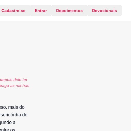
Cadastre-se
Entrar
Depoimentos
Devocionais
depois dele ter
apaga as minhas
sso, mais do
sericórdia de
gundo a
entre os