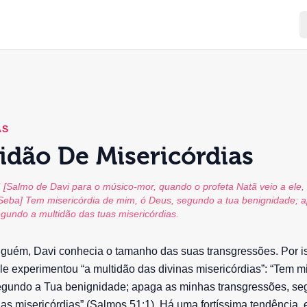
AS
idão De Misericórdias
 [Salmo de Davi para o músico-mor, quando o profeta Natã veio a ele, 
Seba] Tem misericórdia de mim, ó Deus, segundo a tua benignidade; 
gundo a multidão das tuas misericórdias.
nguém, Davi conhecia o tamanho das suas transgressões. Por i
e experimentou “a multidão das divinas misericórdias”: “Tem mi
egundo a Tua benignidade; apaga as minhas transgressões, se
as misericórdias” (Salmos 51:1). Há uma fortíssima tendência, 