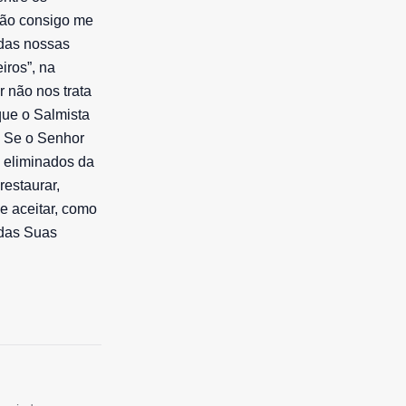
não consigo me
 das nossas
iros”, na
 não nos trata
que o Salmista
. Se o Senhor
o eliminados da
restaurar,
e aceitar, como
 das Suas