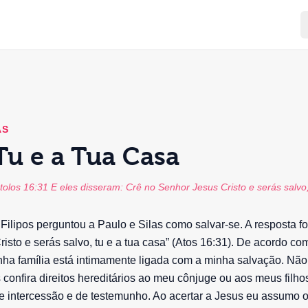
AS
Tu e a Tua Casa
olos 16:31 E eles disseram: Crê no Senhor Jesus Cristo e serás salvo,
Filipos perguntou a Paulo e Silas como salvar-se. A resposta foi
isto e serás salvo, tu e a tua casa” (Atos 16:31). De acordo com
nha família está intimamente ligada com a minha salvação. Nã
 confira direitos hereditários ao meu cônjuge ou aos meus filhos
e intercessão e de testemunho. Ao acertar a Jesus eu assumo