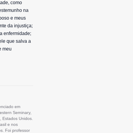
idade, como
testemunho na
sposo e meus
te da injustiça;
da enfermidade;
le que salva a
 e meu
cenciado em
estern Seminary,
, Estados Unidos.
asil e nos
s. Foi professor