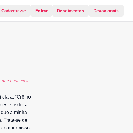
Cadastre-se
Entrar
Depoimentos
Devocionais
 tu e a tua casa.
 clara: “Crê no
 este texto, a
o que a minha
. Trata-se de
 o compromisso