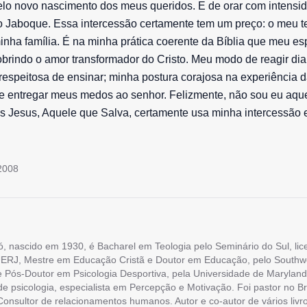
pelo novo nascimento dos meus queridos. E de orar com intens
do Jaboque. Essa intercessão certamente tem um preço: o meu 
minha família. É na minha prática coerente da Bíblia que meu e
obrindo o amor transformador do Cristo. Meu modo de reagir dian
espeitosa de ensinar; minha postura corajosa na experiência 
 entregar meus medos ao senhor. Felizmente, não sou eu aque
s Jesus, Aquele que Salva, certamente usa minha intercessão
2008
ó, nascido em 1930, é Bacharel em Teologia pelo Seminário do Sul, li
ERJ, Mestre em Educação Cristã e Doutor em Educação, pelo Southw
e Pós-Doutor em Psicologia Desportiva, pela Universidade de Maryland
 de psicologia, especialista em Percepção e Motivação. Foi pastor no Br
onsultor de relacionamentos humanos. Autor e co-autor de vários livro