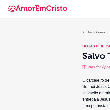
AmorEmCristo
Devocionais
GOTAS BÍBLIC
Salvo 
Atos dos Apóst
O carcereiro de 
Senhor Jesus Cr
salvação da mi
entrega a Jesus
uma proposta d