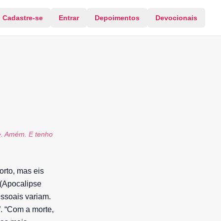
Cadastre-se
Entrar
Depoimentos
Devocionais
re. Amém. E tenho
orto, mas eis
“(Apocalipse
ssoais variam.
”. “Com a morte,