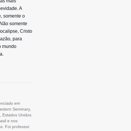
 as mais
gevidade. A
e, somente o
”. Não somente
ocalipse, Cristo
razão, para
 o mundo
a.
cenciado em
estern Seminary,
, Estados Unidos.
asil e nos
s. Foi professor