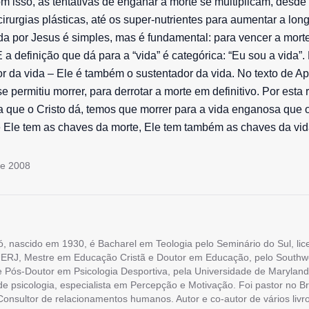
m isso, as tentativas de enganar a morte se multiplicam, desde
cirurgias plásticas, até os super-nutrientes para aumentar a lon
da por Jesus é simples, mas é fundamental: para vencer a mort
E a definição que dá para a “vida” é categórica: “Eu sou a vida
or da vida – Ele é também o sustentador da vida. No texto de Ap
e permitiu morrer, para derrotar a morte em definitivo. Por esta 
a que o Cristo dá, temos que morrer para a vida enganosa que
 Ele tem as chaves da morte, Ele tem também as chaves da vid
de 2008
ó, nascido em 1930, é Bacharel em Teologia pelo Seminário do Sul, li
ERJ, Mestre em Educação Cristã e Doutor em Educação, pelo Southw
e Pós-Doutor em Psicologia Desportiva, pela Universidade de Maryland
 de psicologia, especialista em Percepção e Motivação. Foi pastor no Br
onsultor de relacionamentos humanos. Autor e co-autor de vários livro