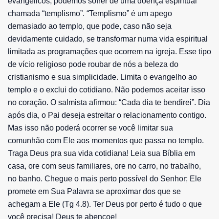
evangélicos, podemos sofrer de uma doença espiritual
chamada “templismo”. “Templismo” é um apego
demasiado ao templo, que pode, caso não seja
devidamente cuidado, se transformar numa vida espiritual
limitada as programações que ocorrem na igreja. Esse tipo
de vício religioso pode roubar de nós a beleza do
cristianismo e sua simplicidade. Limita o evangelho ao
templo e o exclui do cotidiano. Não podemos aceitar isso
no coração. O salmista afirmou: “Cada dia te bendirei”. Dia
após dia, o Pai deseja estreitar o relacionamento contigo.
Mas isso não poderá ocorrer se você limitar sua
comunhão com Ele aos momentos que passa no templo.
Traga Deus pra sua vida cotidiana! Leia sua Bíblia em
casa, ore com seus familiares, ore no carro, no trabalho,
no banho. Chegue o mais perto possível do Senhor; Ele
promete em Sua Palavra se aproximar dos que se
achegam a Ele (Tg 4.8). Ter Deus por perto é tudo o que
você precisa! Deus te abençoe!