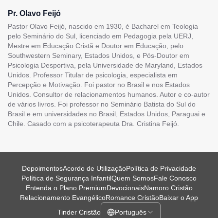
Pr. Olavo Feijó
Pastor Olavo Feijó, nascido em 1930, é Bacharel em Teologia
pelo Seminário do Sul, licenciado em Pedagogia pela UERJ,
Mestre em Educação Cristã e Doutor em Educação, pelo
Southwestern Seminary, Estados Unidos, e Pós-Doutor em
Psicologia Desportiva, pela Universidade de Maryland, Estados
Unidos. Professor Titular de psicologia, especialista em
Percepção e Motivação. Foi pastor no Brasil e nos Estados
Unidos. Consultor de relacionamentos humanos. Autor e co-autor
de vários livros. Foi professor no Seminário Batista do Sul do
Brasil e em universidades no Brasil, Estados Unidos, Paraguai e
Chile. Casado com a psicoterapeuta Dra. Cristina Feijó.
Depoimentos
Acordo de Utilização
Política de Privacidade
Política de Segurança Infantil
Quem Somos
Fale Conosco
Entenda o Plano Premium
Devocionais
Namoro Cristão
Relacionamento Evangélico
Romance Cristão
Baixar o App
Tinder Cristão
Português