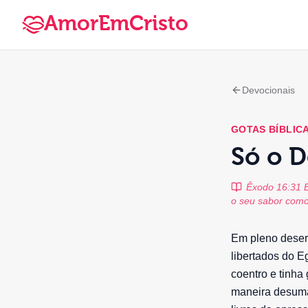
AmorEmCristo
Devocionais
GOTAS BÍBLIC
Só o 
Êxodo 16:31 E
o seu sabor como
Em pleno desert
libertados do E
coentro e tinha
maneira desuma