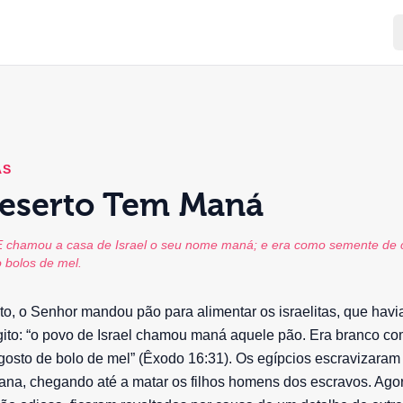
AS
Deserto Tem Maná
 chamou a casa de Israel o seu nome maná; e era como semente de c
 bolos de mel.
o, o Senhor mandou pão para alimentar os israelitas, que havi
gito: “o povo de Israel chamou maná aquele pão. Era branco c
 gosto de bolo de mel” (Êxodo 16:31). Os egípcios escravizaram 
na, chegando até a matar os filhos homens dos escravos. Agor