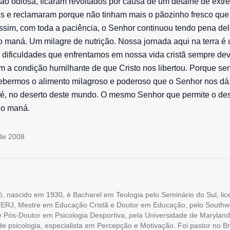
são odiosa, ficaram revoltados por causa de um detalhe de ext
és e reclamaram porque não tinham mais o pãozinho fresco qu
sim, com toda a paciência, o Senhor continuou tendo pena del
 maná. Um milagre de nutrição. Nossa jornada aqui na terra é
 dificuldades que enfrentamos em nossa vida cristã sempre de
 a condição humilhante de que Cristo nos libertou. Porque se
ebermos o alimento milagroso e poderoso que o Senhor nos dá, 
fé, no deserto deste mundo. O mesmo Senhor que permite o des
 o maná.
de 2008
ó, nascido em 1930, é Bacharel em Teologia pelo Seminário do Sul, li
ERJ, Mestre em Educação Cristã e Doutor em Educação, pelo Southw
e Pós-Doutor em Psicologia Desportiva, pela Universidade de Maryland
 de psicologia, especialista em Percepção e Motivação. Foi pastor no Br