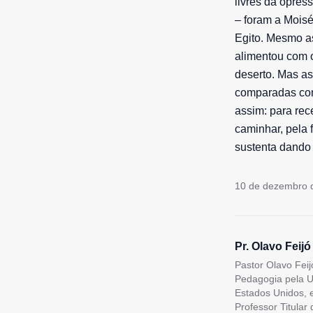
livres da opres
– foram a Mois
Egito. Mesmo as
alimentou com o
deserto. Mas as
comparadas com
assim: para rec
caminhar, pela 
sustenta dando
10 de dezembro 
Pr. Olavo Feijó
Pastor Olavo Feij
Pedagogia pela U
Estados Unidos, 
Professor Titular