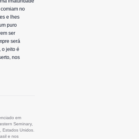
rema imaturidade
e comiam no
es e lhes
 um puro
vem ser
mpre será
o jeito é
erto, nos
cenciado em
estern Seminary,
, Estados Unidos.
asil e nos