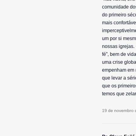
comunidade dos 
do primeiro séc
mais confortáv
imperceptivelme
um por si mesm
nossas igrejas.
fé”, bem de vid
uma crise glob
empenham em re
que levar a sér
que os primeiro
temos que zelar
19 de novembro 