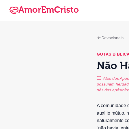
AmorEmCristo
Devocionais
GOTAS BÍBLIC
Não H
Atos dos Após
possuíam herdade
pés dos apóstolo
A comunidade d
auxílio mútuo, 
naturalmente co
“não havia, ent