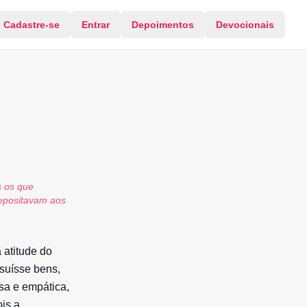
Cadastre-se
Entrar
Depoimentos
Devocionais
s os que
depositavam aos
 atitude do
suísse bens,
sa e empática,
ois a