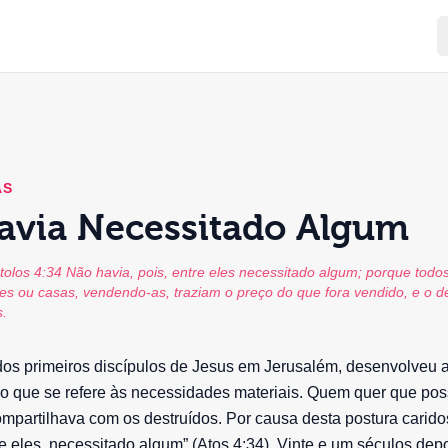
AS
avia Necessitado Algum
tolos 4:34 Não havia, pois, entre eles necessitado algum; porque todo
s ou casas, vendendo-as, traziam o preço do que fora vendido, e o 
s.
os primeiros discípulos de Jesus em Jerusalém, desenvolveu a
no que se refere às necessidades materiais. Quem quer que pos
mpartilhava com os destruídos. Por causa desta postura carido
re eles, necessitado algum” (Atos 4:34). Vinte e um séculos dep