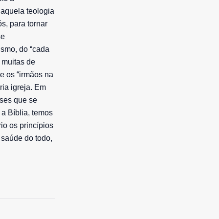
 aquela teologia
s, para tornar
se
ismo, do “cada
 muitas de
ue os “irmãos na
ia igreja. Em
íses que se
a Bíblia, temos
io os princípios
 saúde do todo,