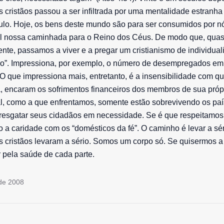
cristãos passou a ser infiltrada por uma mentalidade estranha
ulo. Hoje, os bens deste mundo são para ser consumidos por nó
el nossa caminhada para o Reino dos Céus. De modo que, qua
nte, passamos a viver e a pregar um cristianismo de individual
o”. Impressiona, por exemplo, o número de desempregados em
 O que impressiona mais, entretanto, é a insensibilidade com q
a, encaram os sofrimentos financeiros dos membros de sua própr
al, como a que enfrentamos, somente estão sobrevivendo os pa
sgatar seus cidadãos em necessidade. Se é que respeitamos 
io a caridade com os “domésticos da fé”. O caminho é levar a sér
s cristãos levaram a sério. Somos um corpo só. Se quisermos a
 pela saúde de cada parte.
de 2008