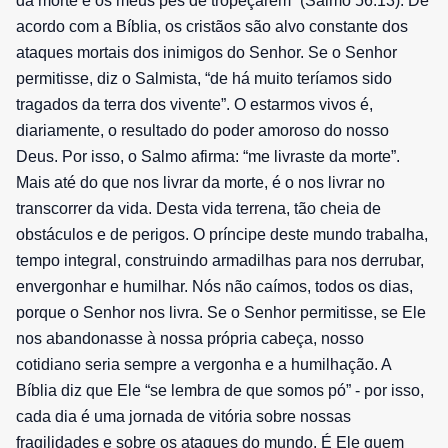
da morte e os meus pés de tropeçarem” (Salmo 56:13). De
acordo com a Bíblia, os cristãos são alvo constante dos
ataques mortais dos inimigos do Senhor. Se o Senhor
permitisse, diz o Salmista, “de há muito teríamos sido
tragados da terra dos vivente”. O estarmos vivos é,
diariamente, o resultado do poder amoroso do nosso
Deus. Por isso, o Salmo afirma: “me livraste da morte”.
Mais até do que nos livrar da morte, é o nos livrar no
transcorrer da vida. Desta vida terrena, tão cheia de
obstáculos e de perigos. O príncipe deste mundo trabalha,
tempo integral, construindo armadilhas para nos derrubar,
envergonhar e humilhar. Nós não caímos, todos os dias,
porque o Senhor nos livra. Se o Senhor permitisse, se Ele
nos abandonasse à nossa própria cabeça, nosso
cotidiano seria sempre a vergonha e a humilhação. A
Bíblia diz que Ele “se lembra de que somos pó” - por isso,
cada dia é uma jornada de vitória sobre nossas
fragilidades e sobre os ataques do mundo. É Ele quem