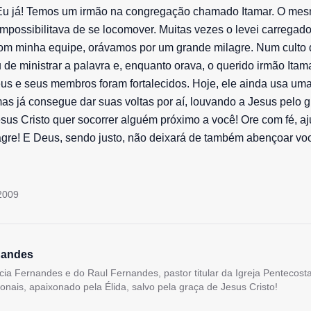
u já! Temos um irmão na congregação chamado Itamar. O me
mpossibilitava de se locomover. Muitas vezes o levei carregado
 com minha equipe, orávamos por um grande milagre. Num culto 
 de ministrar a palavra e, enquanto orava, o querido irmão Itama
us e seus membros foram fortalecidos. Hoje, ele ainda usa um
as já consegue dar suas voltas por aí, louvando a Jesus pelo g
esus Cristo quer socorrer alguém próximo a você! Ore com fé, a
agre! E Deus, sendo justo, não deixará de também abençoar vo
 2009
nandes
lícia Fernandes e do Raul Fernandes, pastor titular da Igreja Pentecos
ionais, apaixonado pela Élida, salvo pela graça de Jesus Cristo!