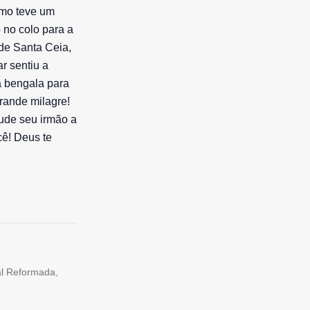
smo teve um
 no colo para a
de Santa Ceia,
r sentiu a
a bengala para
rande milagre!
jude seu irmão a
cê! Deus te
tal Reformada,