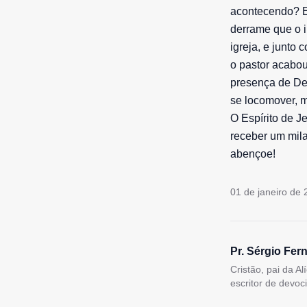
acontecendo? E
derrame que o i
igreja, e junto
o pastor acabou
presença de De
se locomover, m
O Espírito de J
receber um mil
abençoe!
01 de janeiro de
Pr. Sérgio Fer
Cristão, pai da A
escritor de devoc