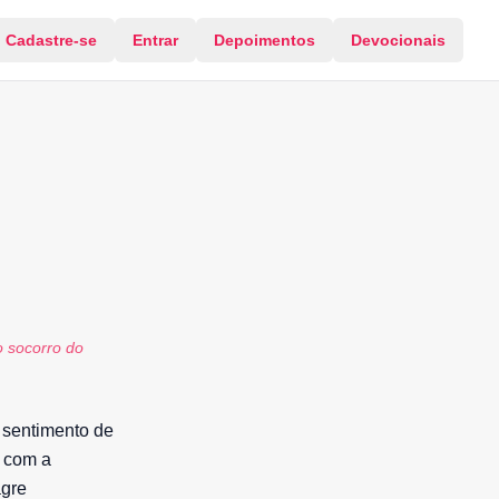
Cadastre-se
Entrar
Depoimentos
Devocionais
o socorro do
sentimento de
e com a
agre