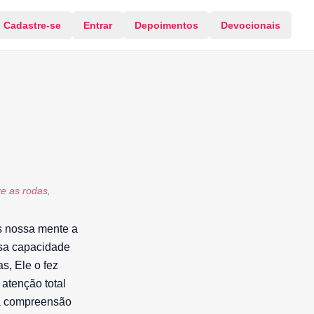
Cadastre-se
Entrar
Depoimentos
Devocionais
re as rodas,
s nossa mente a
ssa capacidade
s, Ele o fez
 atenção total
 a compreensão