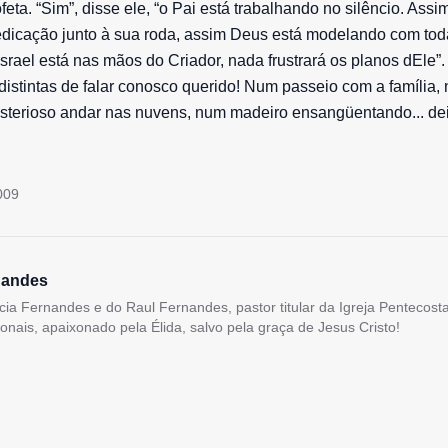
ofeta. “Sim”, disse ele, “o Pai está trabalhando no silêncio. Ass
edicação junto à sua roda, assim Deus está modelando com tod
Israel está nas mãos do Criador, nada frustrará os planos dEle”.
distintas de falar conosco querido! Num passeio com a família, 
sterioso andar nas nuvens, num madeiro ensangüentando... dei
009
nandes
lícia Fernandes e do Raul Fernandes, pastor titular da Igreja Pentecos
ionais, apaixonado pela Élida, salvo pela graça de Jesus Cristo!