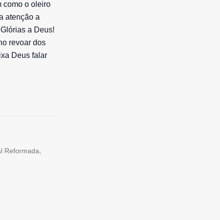
im como o oleiro
a atenção a
 Glórias a Deus!
no revoar dos
xa Deus falar
tal Reformada,