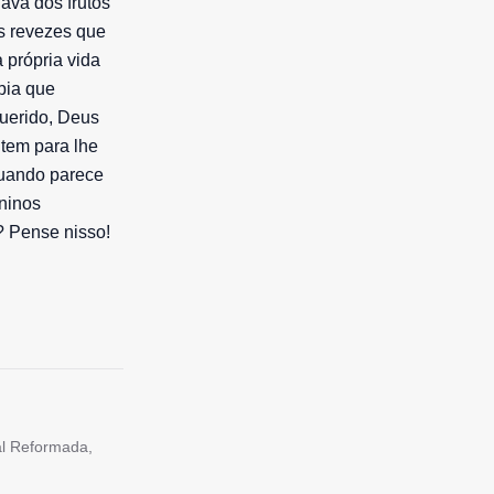
ava dos frutos
os revezes que
a própria vida
bia que
uerido, Deus
 tem para lhe
quando parece
ninos
? Pense nisso!
tal Reformada,