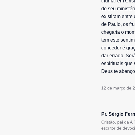
triunfar em Cri
do seu ministér
existiram entre 
de Paulo, os fr
chegaria o mom
tem este sentime
conceder é gra
dar errado. Ser
espirituais que
Deus te abenço
12 de março de 
Pr. Sérgio Fer
Cristão, pai da A
escritor de devoc