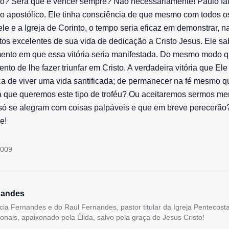
sto? Será que é vencer sempre? Não necessariamente! Paulo fal
io apostólico. Ele tinha consciência de que mesmo com todos 
ele e a Igreja de Corinto, o tempo seria eficaz em demonstrar, n
utos excelentes de sua vida de dedicação a Cristo Jesus. Ele sa
ento em que essa vitória seria manifestada. Do mesmo modo q
nto de lhe fazer triunfar em Cristo. A verdadeira vitória que Ele
ça de viver uma vida santificada; de permanecer na fé mesmo 
á que queremos este tipo de troféu? Ou aceitaremos sermos me
 só se alegram com coisas palpáveis e que em breve perecerão
e!
2009
nandes
lícia Fernandes e do Raul Fernandes, pastor titular da Igreja Pentecos
ionais, apaixonado pela Élida, salvo pela graça de Jesus Cristo!