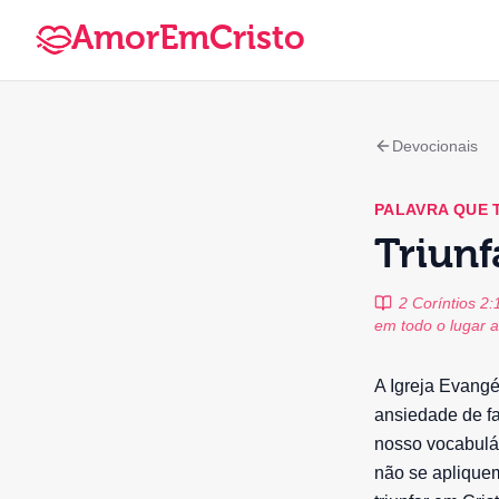
AmorEmCristo
Devocionais
PALAVRA QUE
Triun
2 Coríntios 2
em todo o lugar 
A Igreja Evangé
ansiedade de f
nosso vocabulári
não se aplique