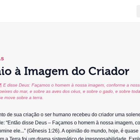
AS
io à Imagem do Criador
 ¶ E disse Deus: Façamos o homem à nossa imagem, conforme a noss
eixes do mar, e sobre as aves dos céus, e sobre o gado, e sobre toda 
 se move sobre a terra.
o de sua criação o ser humano recebeu do criador uma solen
de: “Então disse Deus – Façamos o homem à nossa imagem, c
ine ele...” (Gênesis 1:26). A opinião do mundo, hoje, é quase
 a Terra foi um drama sistemático de irresponsabilidade. Expl