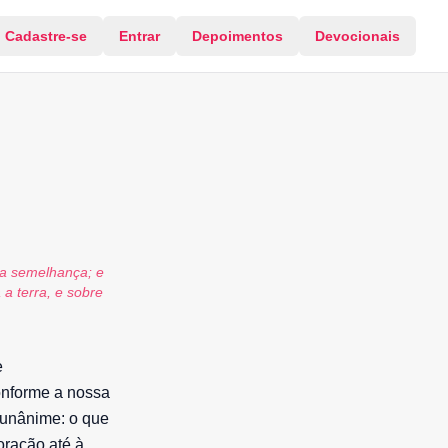
Cadastre-se
Entrar
Depoimentos
Devocionais
a semelhança; e
a terra, e sobre
e
onforme a nossa
 unânime: o que
oração até à