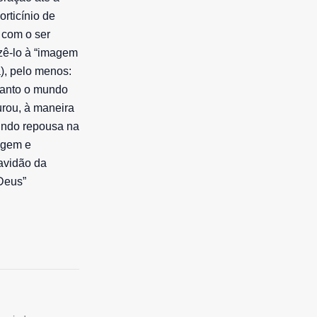
rticínio de
 com o ser
zê-lo à “imagem
), pelo menos:
tanto o mundo
rou, à maneira
undo repousa na
agem e
ravidão da
 Deus”