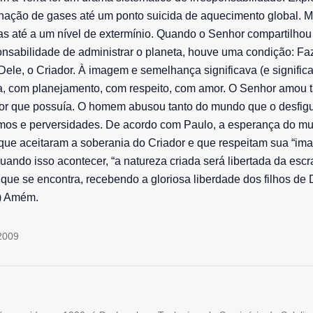
nação de gases até um ponto suicida de aquecimento global. Mo
as até a um nível de extermínio. Quando o Senhor compartilhou
nsabilidade de administrar o planeta, houve uma condição: Fa
ele, o Criador. À imagem e semelhança significava (e significa
ia, com planejamento, com respeito, com amor. O Senhor amou 
or que possuía. O homem abusou tanto do mundo que o desfigu
mos e perversidades. De acordo com Paulo, a esperança do m
que aceitaram a soberania do Criador e que respeitam sua “im
ando isso acontecer, “a natureza criada será libertada da esc
ue se encontra, recebendo a gloriosa liberdade dos filhos de
) Amém.
2009