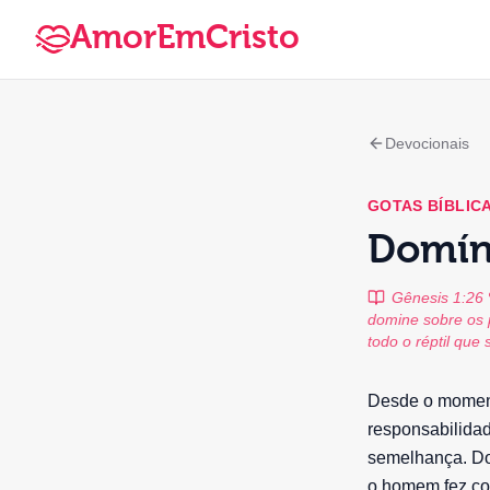
AmorEmCristo
Devocionais
GOTAS BÍBLIC
Domín
Gênesis 1:26
domine sobre os p
todo o réptil que
Desde o moment
responsabilida
semelhança. Dom
o homem fez com