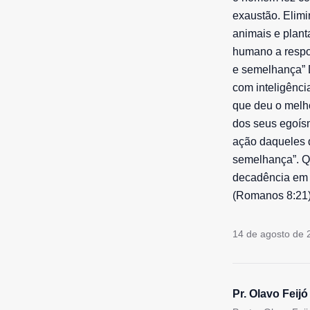
exaustão. Elimi
animais e plant
humano a respo
e semelhança” D
com inteligênc
que deu o melh
dos seus egoís
ação daqueles 
semelhança”. Qu
decadência em q
(Romanos 8:21
14 de agosto de 
Pr. Olavo Feijó