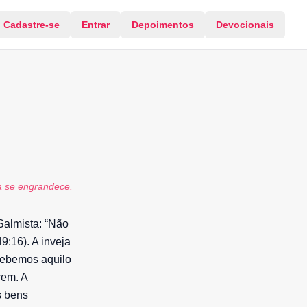
Cadastre-se
Entrar
Depoimentos
Devocionais
a se engrandece.
Salmista: “Não
:16). A inveja
ecebemos aquilo
rem. A
s bens