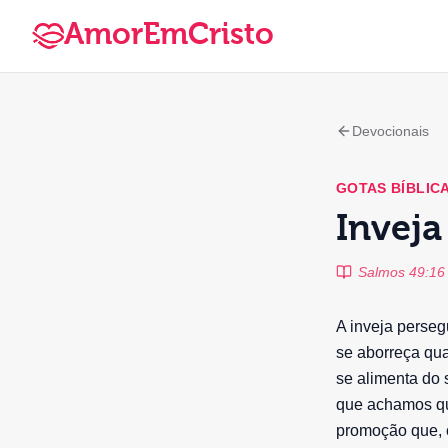
AmorEmCristo
Devocionais
GOTAS BÍBLIC
Inveja
Salmos 49:16 
A inveja perseg
se aborreça qua
se alimenta do 
que achamos qu
promoção que, c