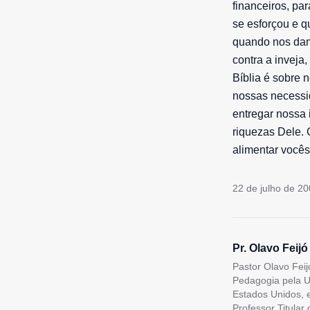
financeiros, pa
se esforçou e q
quando nos damo
contra a inveja
Bíblia é sobre 
nossas necessid
entregar nossa 
riquezas Dele. 
alimentar vocês
22 de julho de 2
Pr. Olavo Feijó
Pastor Olavo Feij
Pedagogia pela U
Estados Unidos, 
Professor Titular