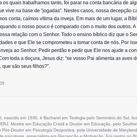
ra os quais trabalhamos tanto, foi parar na conta bancária de 
ue vive na base de “jogadas”. Nestes casos, nossa decepção ca
s conta, caímos vítima da inveja. Em mais de um lugar, a Bíbli
, quando o nosso pouco é comparado com o muito dos outros. A
nossa relação com o Senhor. Todo o ensino bíblico diz que o S
ades e que Ele se comprometeu a tomar conta de nós. Por isso
inveja ao Senhor. Pedir perdão e pedir que Ele nos ajude a con
Com toda a doçura, Jesus diz: “se vosso Pai alimenta as aves d
, que são seus filhos?”.
009
ó, nascido em 1930, é Bacharel em Teologia pelo Seminário do Sul, li
ERJ, Mestre em Educação Cristã e Doutor em Educação, pelo Southw
e Pós-Doutor em Psicologia Desportiva, pela Universidade de Maryland
 de psicologia, especialista em Percepção e Motivação. Foi pastor no Br