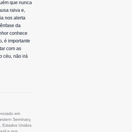
alguém que nunca
usa raiva e,
a nos alerta
 ênfase da
enhor conhece
, é importante
tar com as
o céu, não irá
cenciado em
estern Seminary,
, Estados Unidos.
asil e nos