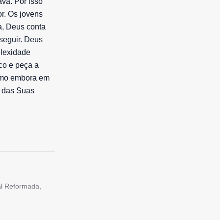
va. Por isso
or. Os jovens
a, Deus conta
seguir. Deus
plexidade
co e peça a
nimo embora em
o das Suas
tal Reformada,