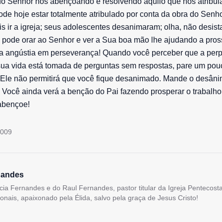
o Senhor nos abençoando e resolvendo aquilo que nos atribula
ode hoje estar totalmente atribulado por conta da obra do Senh
 ir a igreja; seus adolescentes desanimaram; olha, não desist
 pode orar ao Senhor e ver a Sua boa mão lhe ajudando a pros
ua angústia em perseverança! Quando você perceber que a per
sua vida está tomada de perguntas sem respostas, pare um pou
 Ele não permitirá que você fique desanimado. Mande o desâ
 Você ainda verá a benção do Pai fazendo prosperar o trabalh
abençoe!
2009
nandes
lícia Fernandes e do Raul Fernandes, pastor titular da Igreja Pentecos
ionais, apaixonado pela Élida, salvo pela graça de Jesus Cristo!