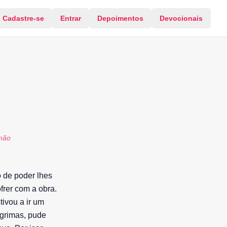
Cadastre-se
Entrar
Depoimentos
Devocionais
!
 não
o de poder lhes
frer com a obra.
ivou a ir um
ágrimas, pude