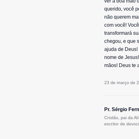
ver a boa mão d
querido, você p
não querem mais
com você! Você
transformará s
chegou, e que 
ajuda de Deus!
nome de Jesus!
mãos! Deus te 
23 de março de 
Pr. Sérgio Fer
Cristão, pai da A
escritor de devoc