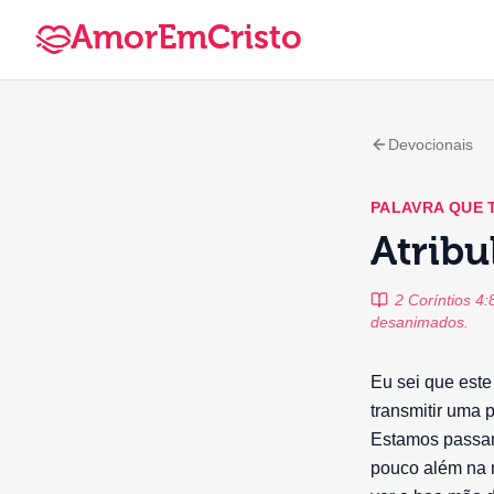
AmorEmCristo
Devocionais
PALAVRA QUE
Atribu
2 Coríntios 4
desanimados.
Eu sei que este
transmitir uma 
Estamos passan
pouco além na 