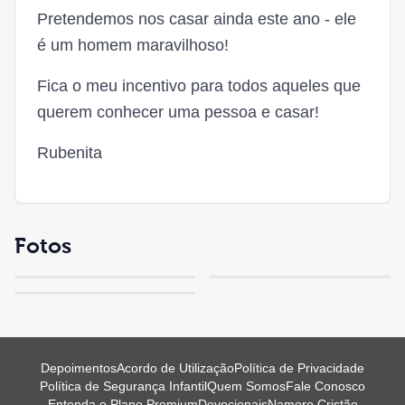
Pretendemos nos casar ainda este ano - ele
é um homem maravilhoso!
Fica o meu incentivo para todos aqueles que
querem conhecer uma pessoa e casar!
Rubenita
Fotos
Depoimentos
Acordo de Utilização
Política de Privacidade
Política de Segurança Infantil
Quem Somos
Fale Conosco
Entenda o Plano Premium
Devocionais
Namoro Cristão