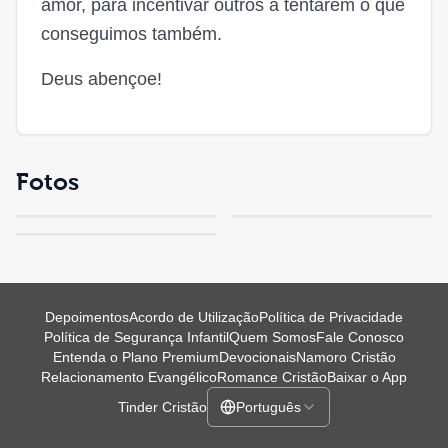
amor, para incentivar outros a tentarem o que
conseguimos também.
Deus abençoe!
Fotos
Depoimentos
Acordo de Utilização
Política de Privacidade
Política de Segurança Infantil
Quem Somos
Fale Conosco
Entenda o Plano Premium
Devocionais
Namoro Cristão
Relacionamento Evangélico
Romance Cristão
Baixar o App
Tinder Cristão
Português