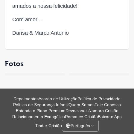
amados a nossa felicidade!
Com amor....
Darisa & Marco Antonio
Fotos
Depoimentos
Acordo de Utilização
Política de Privacidade
Política de Segurança Infantil
Quem Somos
Fale Conosco
Entenda o Plano Premium
Devocionais
Namoro Cristão
Relacionamento Evangélico
Romance Cristão
Baixar o App
Tinder Cristão
Português