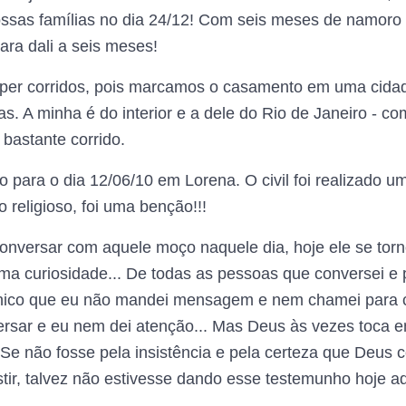
nossas famílias no dia 24/12! Com seis meses de namo
ra dali a seis meses!
er corridos, pois marcamos o casamento em uma cidade
as. A minha é do interior e a dele do Rio de Janeiro - 
 bastante corrido.
ara o dia 12/06/10 em Lorena. O civil foi realizado um 
 religioso, foi uma benção!!!
onversar com aquele moço naquele dia, hoje ele se to
a curiosidade... De todas as pessoas que conversei e
nico que eu não mandei mensagem e nem chamei para co
rsar e eu nem dei atenção... Mas Deus às vezes toca 
. Se não fosse pela insistência e pela certeza que Deus
tir, talvez não estivesse dando esse testemunho hoje aqu