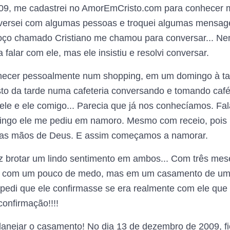
009, me cadastrei no AmorEmCristo.com para conhecer m
versei com algumas pessoas e troquei algumas mensag
oço chamado Cristiano me chamou para conversar... Nem
falar com ele, mas ele insistiu e resolvi conversar.
ecer pessoalmente num shopping, em um domingo à tar
to da tarde numa cafeteria conversando e tomando café. 
ele e ele comigo... Parecia que já nos conhecíamos. Fa
mingo ele me pediu em namoro. Mesmo com receio, pois
as mãos de Deus. E assim começamos a namorar.
 brotar um lindo sentimento em ambos... Com três mes
ei com um pouco de medo, mas em um casamento de um
edi que ele confirmasse se era realmente com ele que e
confirmação!!!!
nejar o casamento! No dia 13 de dezembro de 2009, fi