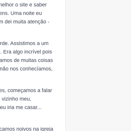
elhor o site e saber
ens. Uma noite eu
 dei muita atenção -
de. Assistimos a um
Era algo incrível pois
lamos de muitas coisas
 não nos conhecíamos,
es, começamos a falar
 vizinho meu,
u iria me casar...
camos noivos na igreja