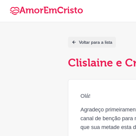
AmorEmCristo
Voltar para a lista
Clislaine e C
Olá!
Agradeço primeirament
canal de benção para 
que sua metade esta do