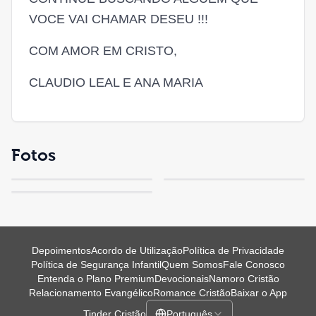
VOCE VAI CHAMAR DESEU !!!
COM AMOR EM CRISTO,
CLAUDIO LEAL E ANA MARIA
Fotos
Depoimentos
Acordo de Utilização
Política de Privacidade
Política de Segurança Infantil
Quem Somos
Fale Conosco
Entenda o Plano Premium
Devocionais
Namoro Cristão
Relacionamento Evangélico
Romance Cristão
Baixar o App
Tinder Cristão
Português