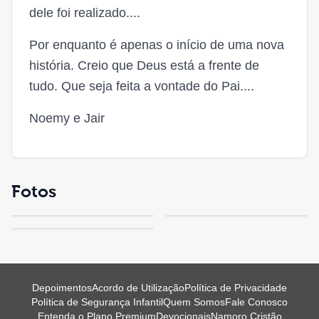
dele foi realizado....
Por enquanto é apenas o início de uma nova
história. Creio que Deus está a frente de
tudo. Que seja feita a vontade do Pai....
Noemy e Jair
Fotos
Depoimentos
Acordo de Utilização
Política de Privacidade
Política de Segurança Infantil
Quem Somos
Fale Conosco
Entenda o Plano Premium
Devocionais
Namoro Cristão