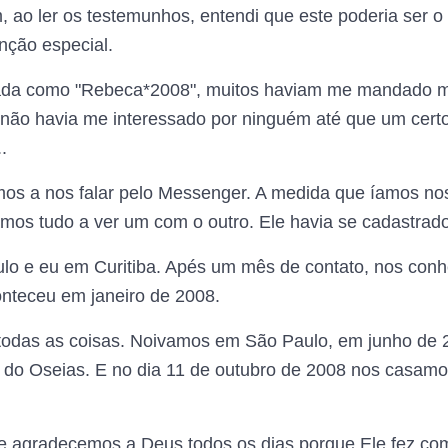
 ao ler os testemunhos, entendi que este poderia ser o
nção especial.
ada como "Rebeca*2008", muitos haviam me mandado 
 não havia me interessado por ninguém até que um cer
.
os a nos falar pelo Messenger. A medida que íamos no
os tudo a ver um com o outro. Ele havia se cadastrado n
ulo e eu em Curitiba. Apés um mês de contato, nos co
onteceu em janeiro de 2008.
 todas as coisas. Noivamos em São Paulo, em junho de 
s do Oseias. E no dia 11 de outubro de 2008 nos casamo
 e agradecemos a Deus todos os dias porque Ele fez co