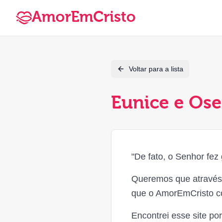
AmorEmCristo
Voltar para a lista
Eunice e Ose
"De fato, o Senhor fez
Queremos que através
que o AmorEmCristo co
Encontrei esse site po