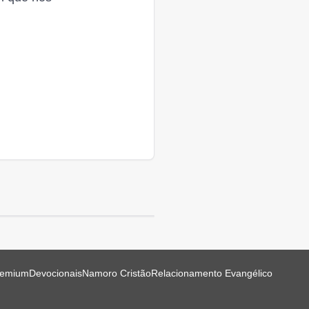
remium
Devocionais
Namoro Cristão
Relacionamento Evangélico