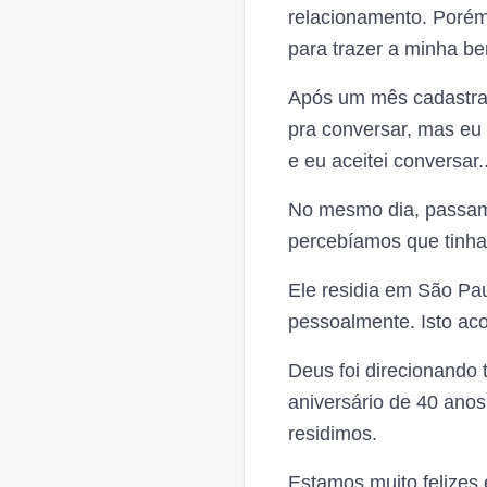
relacionamento. Porém,
para trazer a minha be
Após um mês cadastr
pra conversar, mas eu
e eu aceitei conversar..
No mesmo dia, passam
percebíamos que tinham
Ele residia em São Pa
pessoalmente. Isto ac
Deus foi direcionando
aniversário de 40 ano
residimos.
Estamos muito felizes