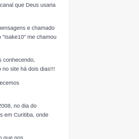
 canal que Deus usaria
mensagens e chamado
to "Isake10" me chamou
s conhecendo,
o site há dois dias!!!
nhecemos
2008, no dia do
s em Curitiba, onde
m que nos