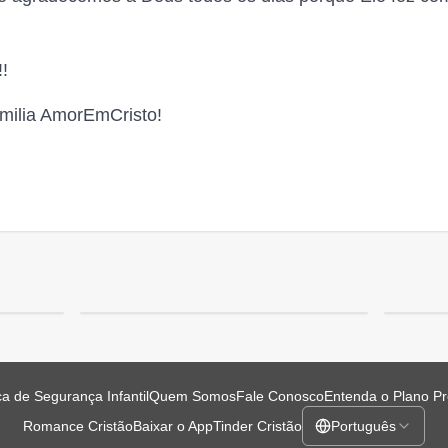
!!
amilia AmorEmCristo!
ica de Segurança Infantil
Quem Somos
Fale Conosco
Entenda o Plano P
Romance Cristão
Baixar o App
Tinder Cristão
Português