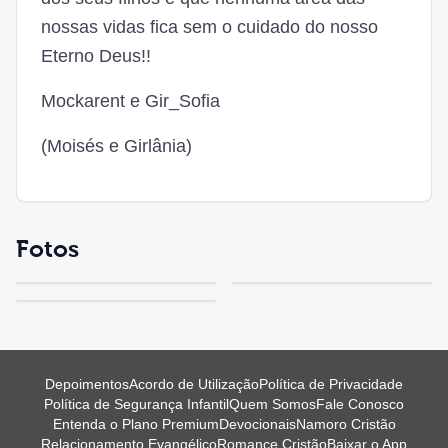
nossas vidas fica sem o cuidado do nosso
Eterno Deus!!
Mockarent e Gir_Sofia
(Moisés e Girlânia)
Fotos
Depoimentos
Acordo de Utilização
Política de Privacidade
Política de Segurança Infantil
Quem Somos
Fale Conosco
Entenda o Plano Premium
Devocionais
Namoro Cristão
Relacionamento Evangélico
Romance Cristão
Baixar o App