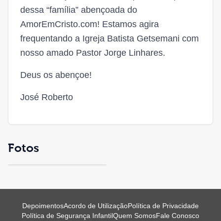
dessa “família” abençoada do
AmorEmCristo.com! Estamos agira
frequentando a Igreja Batista Getsemani com
nosso amado Pastor Jorge Linhares.
Deus os abençoe!
José Roberto
Fotos
Depoimentos
Acordo de Utilização
Política de Privacidade
Política de Segurança Infantil
Quem Somos
Fale Conosco