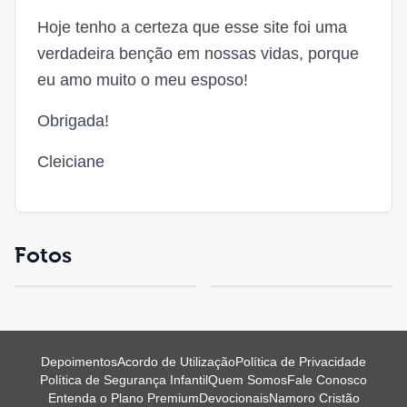
Hoje tenho a certeza que esse site foi uma
verdadeira benção em nossas vidas, porque
eu amo muito o meu esposo!
Obrigada!
Cleiciane
Fotos
Depoimentos
Acordo de Utilização
Política de Privacidade
Política de Segurança Infantil
Quem Somos
Fale Conosco
Entenda o Plano Premium
Devocionais
Namoro Cristão