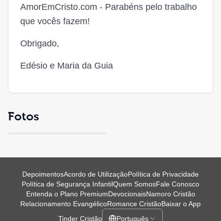
AmorEmCristo.com - Parabéns pelo trabalho
que vocês fazem!
Obrigado,
Edésio e Maria da Guia
Fotos
Depoimentos
Acordo de Utilização
Política de Privacidade
Política de Segurança Infantil
Quem Somos
Fale Conosco
Entenda o Plano Premium
Devocionais
Namoro Cristão
Relacionamento Evangélico
Romance Cristão
Baixar o App
Tinder Cristão
Português