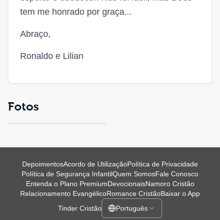
tem me honrado por graça...
Abraço,
Ronaldo e Lilian
Fotos
Depoimentos
Acordo de Utilização
Política de Privacidade
Política de Segurança Infantil
Quem Somos
Fale Conosco
Entenda o Plano Premium
Devocionais
Namoro Cristão
Relacionamento Evangélico
Romance Cristão
Baixar o App
Tinder Cristão
Português