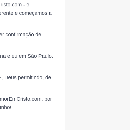
risto.com - e
iferente e começamos a
r confirmação de
aná e eu em São Paulo.
, Deus permitindo, de
AmorEmCristo.com, por
unho!