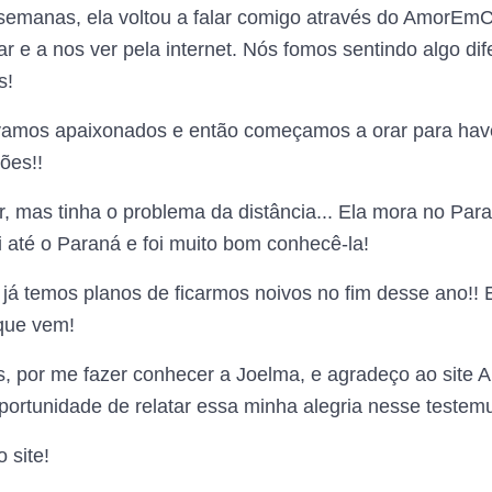
semanas, ela voltou a falar comigo através do AmorEmC
 e a nos ver pela internet. Nós fomos sentindo algo d
s!
amos apaixonados e então começamos a orar para have
ões!!
mas tinha o problema da distância... Ela mora no Par
i até o Paraná e foi muito bom conhecê-la!
á temos planos de ficarmos noivos no fim desse ano!! E
que vem!
, por me fazer conhecer a Joelma, e agradeço ao site 
oportunidade de relatar essa minha alegria nesse testem
 site!